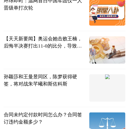
环球即时：温网首日中国军团仅一人
晋级单打次轮
西安新闻网
2023-07-04
【天天新要闻】奥运会她击败王楠，
后悔半决赛打出11-0的比分，导致最
终无缘奖牌
兀自醉叹芳华
2023-07-04
孙颖莎和王曼昱同区，陈梦获得硬
签，将对战朱芊曦和斯佐科斯
二郎神侃球
2023-07-04
合同未约定付款时间怎么办？合同签
订违约金额多少？