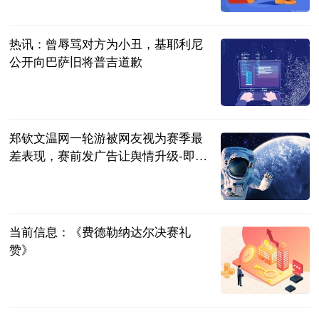
满船清梦醉星
河
2023-07-04
热讯：曾辱骂对方为小丑，基耶利尼
公开向巴萨旧将普吉道歉
直播吧
2023-07-04
郑钦文温网一轮游被网友视为赛季最
差表现，赛前发广告让舆情升级-即时
看
网球之家
2023-07-04
当前信息：《费德勒纳达尔决赛礼
赞》
同舟风雨
2023-07-04