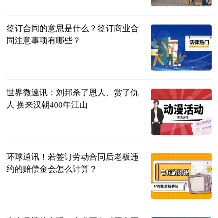
2023-07-04
签订合同的意思是什么？签订商业合
同注意事项有哪些？
民企网
2023-07-04
世界微速讯：刘邦杀了恩人、赏了仇
人 换来汉朝400年江山
聊道德经易经
佛经
2023-07-04
环球通讯！若签订劳动合同后老板违
约的赔偿金会怎么计算？
法问网
2023-07-04