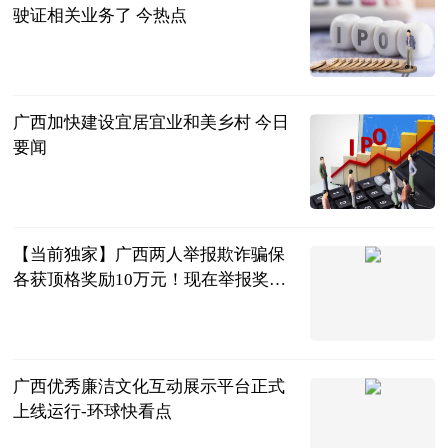
驶证相关业务了 今热点
南国今报APP
2023-07-04
广西加快建设宜居宜业和美乡村 今日
要闻
广西日报-广
西云客户端
2023-07-04
【当前独家】广西两人举报欺诈骗保
各获顶格奖励10万元！现在举报奖励
上限提高到20万元
南国早报客户
端
2023-07-04
广西优秀廉洁文化互动展示平台正式
上线运行-环球快看点