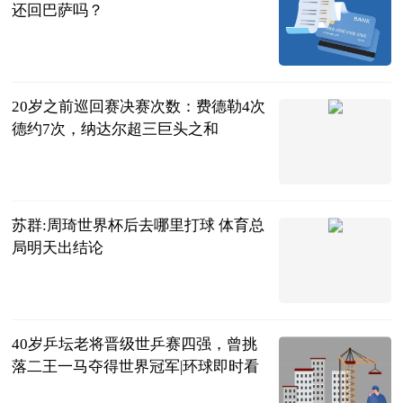
还回巴萨吗？
足坛欧美汇
2023-07-04
20岁之前巡回赛决赛次数：费德勒4次
德约7次，纳达尔超三巨头之和
月下我独醒
2023-07-04
苏群:周琦世界杯后去哪里打球 体育总
局明天出结论
中国篮镜头
2023-07-04
40岁乒坛老将晋级世乒赛四强，曾挑
落二王一马夺得世界冠军|环球即时看