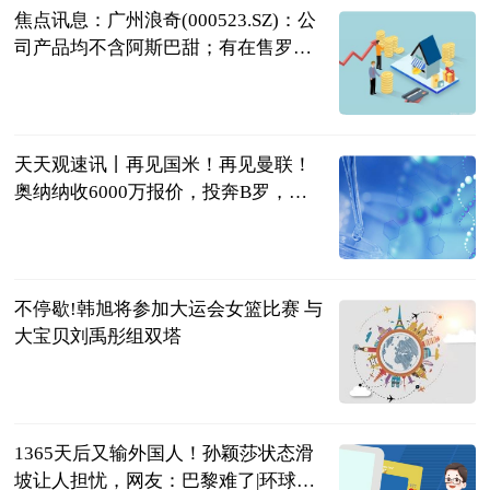
焦点讯息：广州浪奇(000523.SZ)：公
司产品均不含阿斯巴甜；有在售罗汉
果糖，零卡糖等含天然代糖的产品
格隆汇
2023-07-04
天天观速讯丨再见国米！再见曼联！
奥纳纳收6000万报价，投奔B罗，携C
罗冲亚冠
球场新视角
2023-07-04
不停歇!韩旭将参加大运会女篮比赛 与
大宝贝刘禹彤组双塔
中国篮镜头
2023-07-04
1365天后又输外国人！孙颖莎状态滑
坡让人担忧，网友：巴黎难了|环球观