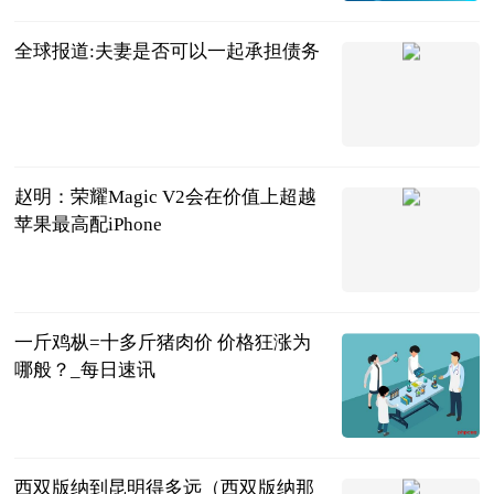
2023-07-04
全球报道:夫妻是否可以一起承担债务
法问网
2023-07-04
赵明：荣耀Magic V2会在价值上超越
苹果最高配iPhone
CNMO手机中
国
2023-07-04
一斤鸡枞=十多斤猪肉价 价格狂涨为
哪般？_每日速讯
红星新闻网
2023-07-04
西双版纳到昆明得多远（西双版纳那