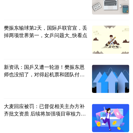
曹老师评球
2023-07-04
樊振东输球第2天，国际乒联官宣，丢
掉两项世界第一，女乒问题大_快看点
豫哥侃球
2023-07-04
新资讯：国乒又遭一轮游！樊振东恩
师也没招了，对得起机票和团队付出
吗？
三十年莱斯特
城球迷
2023-07-04
大麦回应被罚：已督促相关主办方补
齐批文资质 后续将加强项目审核力度-
新消息
北京商报
2023-07-04