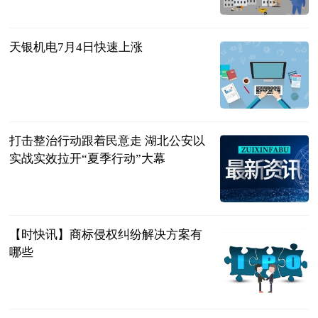
巷子里的美食
2023-07-04
天银机电7月4日快速上涨
东方财富
Choice数据
2023-07-04
打击整治行动跟着民意走 湖北公安以
实战实效拉开“夏季行动”大幕
湖北长安网
2023-07-04
【时快讯】商标侵权纠纷解决方案有
哪些
问法网
2023-07-04