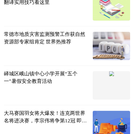
翻译实用技巧看这里
民企网
2023-07-04
常德市地质灾害监测预警工作获自然
资源部专家组肯定 世界热推荐
红网
2023-07-04
峄城区峨山镇中心小学开展“五个
一”暑假安全教育活动
齐鲁壹点
2023-07-04
大马赛国羽女将大爆发！连克两世界
名将进决赛，李宗伟将争第12冠 即时
看