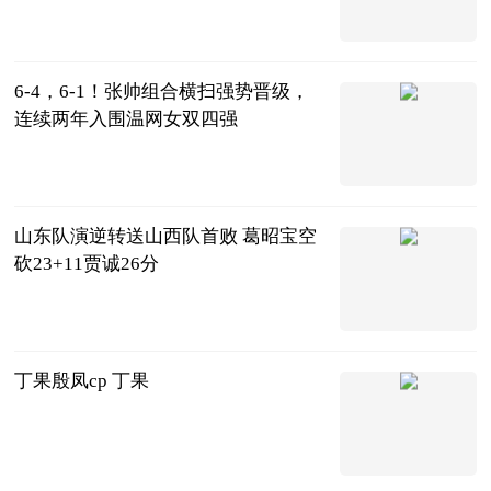
小科电竞视频
2023-07-11
6-4，6-1！张帅组合横扫强势晋级，
连续两年入围温网女双四强
全景体育
2023-07-11
山东队演逆转送山西队首败 葛昭宝空
砍23+11贾诚26分
中国篮镜头
2023-07-11
丁果殷凤cp 丁果
互联网
2023-07-11