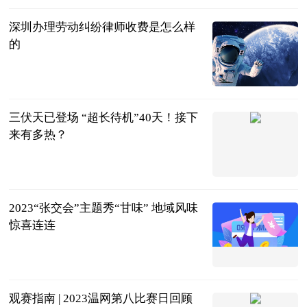
深圳办理劳动纠纷律师收费是怎么样
的
法务网
2023-07-11
三伏天已登场 “超长待机”40天！接下
来有多热？
南宁云—南宁
晚报
2023-07-11
2023“张交会”主题秀“甘味” 地域风味
惊喜连连
中国甘肃网
2023-07-11
观赛指南 | 2023温网第八比赛日回顾