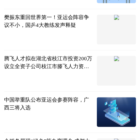
2023-07-11
樊振东重回世界第一！亚运会阵容争
议不小，国乒4大教练发声释疑
快乐的小白球
2023-07-11
腾飞人才拟在湖北省枝江市投资200万
设立全资子公司枝江市滕飞人力资源
有限公司
挖贝网
2023-07-11
中国举重队公布亚运会参赛阵容，广
西三将入选
南国早报客户
端
2023-07-11