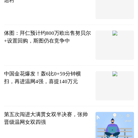
运村
川观新闻
2023-07-11
体图：拜仁预计约800万欧出售努贝尔
+设置回购，斯图仍在竞争中
直播吧
2023-07-11
中国金花爆发！轰6比0+59分钟横
扫，再进温网4强，喜提140万元
曹老师评球
2023-07-11
第五次闯进大满贯女双半决赛，张帅
晋级温网女双四强
北京日报