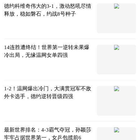
德约科维奇伟大的3-1，激动怒吼尽情
释放，稳如磐石，约战8号种子
草根体育
2023-07-12
14连胜遭终结！世界第一逆转未果爆
冷出局，无缘温网女单四强
全景体育
2023-07-12
1-2！温网爆出冷门，大满贯冠军不敌
外卡选手，德约逆转晋级四强
拳击时空
2023-07-12
最新世界排名：4-3霸气夺冠，孙颖莎
牢牢占据世界第一，女乒包揽前6