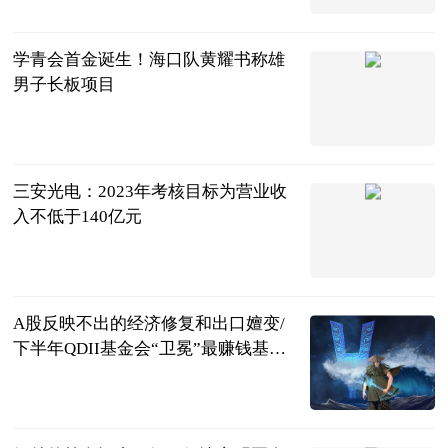
学青会首金诞生！海口队黄耀书称雄
男子长板项目
广西日报-广
西云客户端
2023-07-11
三安光电：2023年考核目标为营业收
入不低于140亿元
第一财经
2023-07-11
A股反映不出的经济修复和出口嬗变/
下半年QDII基金会“卫冕”最赚钱基金
吗｜数据精华
财新网
2023-07-11