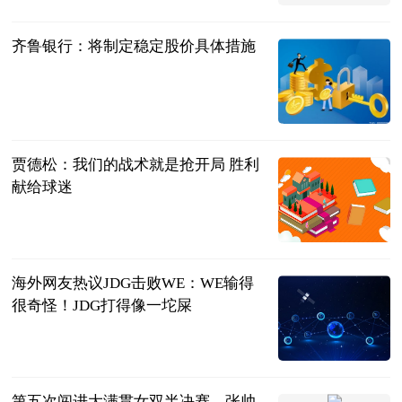
林中院
2023-07-11
齐鲁银行：将制定稳定股价具体措施
每日经济新闻
2023-07-11
贾德松：我们的战术就是抢开局 胜利
献给球迷
射门中国
2023-07-11
海外网友热议JDG击败WE：WE输得
很奇怪！JDG打得像一坨屎
贝塔Beta工作
室
2023-07-11
第五次闯进大满贯女双半决赛，张帅