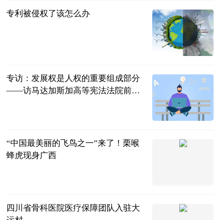
专利被侵权了该怎么办
法问网
2023-07-11
专访：发展权是人权的重要组成部分
——访马达加斯加高等宪法法院前院
长拉库图阿里苏瓦
新华网
2023-07-11
“中国最美丽的飞鸟之一”来了！栗喉
蜂虎现身广西
南国早报客户
端
2023-07-11
四川省骨科医院医疗保障团队入驻大