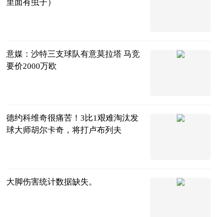
里面有虫子）
互联网
2023-07-11
意媒：沙特三支球队有意莫拉塔 马竞
要价2000万欧
智道足球
2023-07-11
德约科维奇很痛苦！3比1艰难淘汰发
球大师胡尔卡奇，将打卢布列夫
搏击江湖
2023-07-11
大脚伤害统计数据缺失。
科技网
2023-07-11