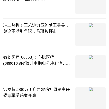
二郎神侃球
2023-07-11
冲上热搜！王艺迪力压陈梦王曼昱，
舆论不满引争议，马琳被抨击
绿茵猫
2023-07-11
微创医疗(00853)：心脉医疗
(688016.SH)预计中期归母净利润2.69
亿元到2.8亿元，同比增加25%到30%
智通财经
2023-07-11
涉案超2000万！广西农信社原副主任
梁志军受贿案开庭
广西高院、玉