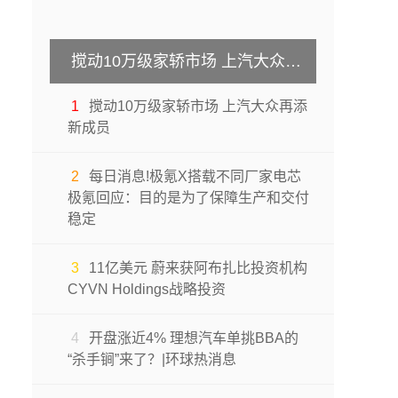
搅动10万级家轿市场 上汽大众再添新成员
1
搅动10万级家轿市场 上汽大众再添
新成员
2
每日消息!极氪X搭载不同厂家电芯
极氪回应：目的是为了保障生产和交付
稳定
3
11亿美元 蔚来获阿布扎比投资机构
CYVN Holdings战略投资
4
开盘涨近4% 理想汽车单挑BBA的
“杀手锏”来了？|环球热消息