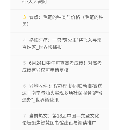
样-天天要闻
3
看点：毛笔的种类与价格（毛笔的种
类）
4
格联医疗：一只“荧火虫”将飞入寻常
百姓家_世界快播报
5
6月24日中午可查高考成绩！对高考
成绩有异议可申请复核
6
异地收件 远程办理 协同联动 邮寄送
达丨南宁与汕头实现多项社保服务“跨省
通办”_世界微速讯
7
当前热文：第18届中国—东盟文化
论坛聚焦智慧图书馆建设与阅读推广