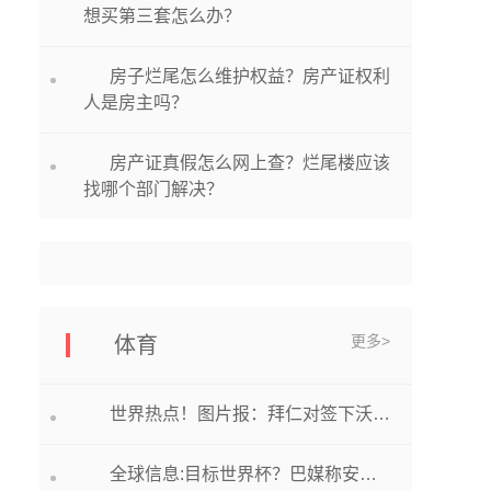
想买第三套怎么办？
房子烂尾怎么维护权益？房产证权利
人是房主吗？
房产证真假怎么网上查？烂尾楼应该
找哪个部门解决？
更多>
体育
世界热点！图片报：拜仁对签下沃克持乐观态度，球员本人愿意加盟
全球信息:目标世界杯？巴媒称安切洛蒂同意执教巴西，皇马已知情