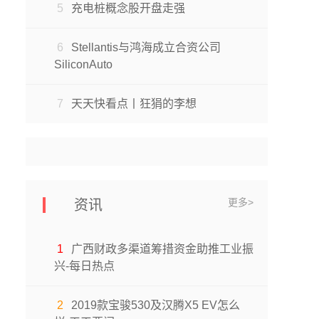
5
充电桩概念股开盘走强
6
Stellantis与鸿海成立合资公司
SiliconAuto
7
天天快看点丨狂狷的李想
更多>
资讯
1
广西财政多渠道筹措资金助推工业振
兴-每日热点
2
2019款宝骏530及汉腾X5 EV怎么