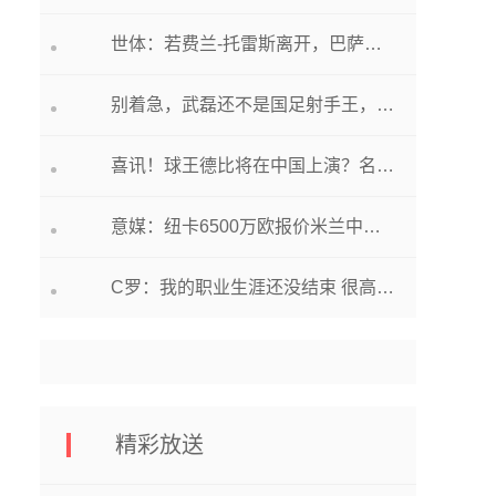
世体：若费兰-托雷斯离开，巴萨的目标将是卡拉斯科 天天新动态
别着急，武磊还不是国足射手王，数据显示武磊与柳海光差距很大
喜讯！球王德比将在中国上演？名记疯狂暗示C罗和梅西或同时来华
意媒：纽卡6500万欧报价米兰中场托纳利 红鸟正在评估该笔交易_当前讯息
C罗：我的职业生涯还没结束 很高兴能为人们带来快乐_焦点热文
精彩放送