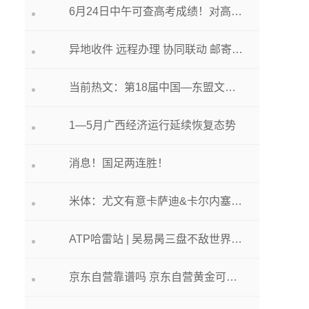
6月24日中午可查高考成绩！对高考成绩有异议可申请复核
异地收件 远程办理 协同联动 邮寄送达丨南宁与汕头实现多项社保服务“跨省通办”_世界微速讯
当前热文：第18届中国—东盟文化论坛聚焦智慧图书馆建设与阅读推广
1—5月广西经济运行延续恢复态势
消息！国足两连胜！
米体：尤文有意卡萨迪&卡尔内塞基&巴尔丹齐等新星 关注扎尼奥洛
ATP哈雷站 | 吴易昺三盘不敌世界第七遭遇一轮游
京东自营靠谱吗 京东自营黄金可靠吗|世界热文