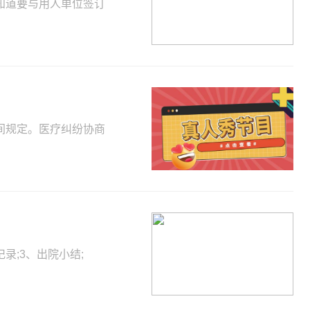
知道要与用人单位签订
间规定。医疗纠纷协商
录;3、出院小结;