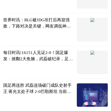
条条爱侃球
2023-06-20
世界时讯：BLG被JDG吊打后再迎强
敌，下路对决是关键，网友调侃神力
被吸走了
电竞嘤嘤怪
2023-06-20
每日时讯!16151人见证2-0！国足爆
发：掀翻2大鱼腩，武磊破纪录，足协
赢了
侃球部落
2023-06-20
国足两连胜 武磊连场破门成队史射手
王 蒋光太处子球 2-0巴勒斯坦 当前最
新
智道足球
2023-06-20