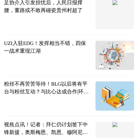
足协介入引发担忧后，人民日报撑
腰，董路或不敢再碰瓷贵州村超了
彬少侃球
2023-06-20
UZI入驻EDG！发挥相当不错，四保
一战术重现江湖
响当当游戏
2023-06-20
粉丝不再苦苦等待！BLG以后将有平
台与粉丝互动？与比心达成合作|环球
新要闻
游戏哔哔哔
2023-06-20
视焦点讯！记者：拜仁仍计划签下中
锋新援，奥斯梅恩、凯恩、穆阿尼是