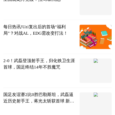
广西日报-广
西云客户端
2023-06-21
每日热讯!Uzi复出后的首场“福利
局”？对战AL，EDG需改变打法！
大话小撸圈
2023-06-20
2-0！武磊登顶射手王，归化铁卫生涯
首球，国足终结14年不胜魔咒
陌上花开谈体
育
2023-06-20
国足友谊赛2比0胜巴勒斯坦，武磊逼
近历史射手王，蒋光太斩获首球 新资
讯
vv体育