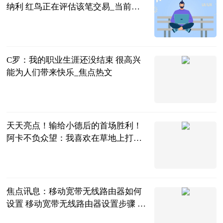
纳利 红鸟正在评估该笔交易_当前讯
息
智道足球
2023-06-21
C罗：我的职业生涯还没结束 很高兴
能为人们带来快乐_焦点热文
足坛欧美汇
2023-06-21
天天亮点！输给小德后的首场胜利！
阿卡不负众望：我喜欢在草地上打
球！
黑桃杰克说体
育
2023-06-21
焦点讯息：移动宽带无线路由器如何
设置 移动宽带无线路由器设置步骤 移
动宽带网络路由器怎么设置