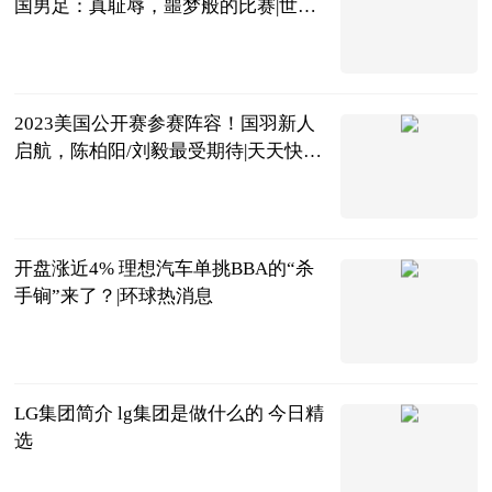
国男足：真耻辱，噩梦般的比赛|世界
快看点
ADfiger
2023-06-20
2023美国公开赛参赛阵容！国羽新人
启航，陈柏阳/刘毅最受期待|天天快看
点
虫大话体坛
2023-06-20
开盘涨近4% 理想汽车单挑BBA的“杀
手锏”来了？|环球热消息
北京商报
2023-06-20
LG集团简介 lg集团是做什么的 今日精
选
2023-06-20