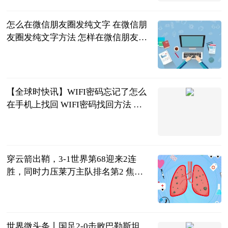
怎么在微信朋友圈发纯文字 在微信朋
友圈发纯文字方法 怎样在微信朋友圈
发纯文字?
2023-06-21
【全球时快讯】WIFI密码忘记了怎么
在手机上找回 WIFI密码找回方法 忘
记wi-fi密码在手机上怎么找回
2023-06-21
穿云箭出鞘，3-1世界第68迎来2连
胜，同时力压莱万主队排名第2 焦点
滚动
侧身凌空斩
2023-06-21
世界微头条丨国足2-0击败巴勒斯坦