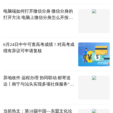
电脑端如何打开微信分身 微信分身的
打开方法 电脑上微信分身怎么开按什
么键|播报
2023-06-21
6月24日中午可查高考成绩！对高考成
绩有异议可申请复核
广西新闻网-
南国早报
2023-06-21
异地收件 远程办理 协同联动 邮寄送
达丨南宁与汕头实现多项社保服务“跨
省通办”_世界微速讯
广西日报-广
西云客户端
2023-06-21
当前热文：第18届中国—东盟文化论