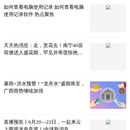
如何查看电脑使用记录 如何查看电脑
使用记录软件 热点聚焦
2023-06-21
天天热消息：走，赏花去！南宁40亩
荷塘进入盛花期，罕见并蒂莲惊艳盛
放
南宁广播电视
台 贺州市广
2023-06-21
播电视台
暴雨+洪水预警！“龙舟水”盛期将至，
广西雨势继续加强
南国早报
2023-06-21
直播预告丨6月20—22日，一起来云
上围观龙舟竞渡！|全球新消息