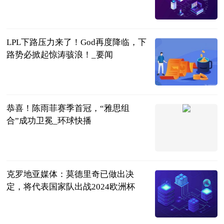
大电竞APP
2023-06-20
LPL下路压力来了！God再度降临，下
路势必掀起惊涛骇浪！_要闻
游漫趣谈
2023-06-20
恭喜！陈雨菲赛季首冠，“雅思组
合”成功卫冕_环球快播
光明网
2023-06-20
克罗地亚媒体：莫德里奇已做出决
定，将代表国家队出战2024欧洲杯
直播吧
2023-06-20