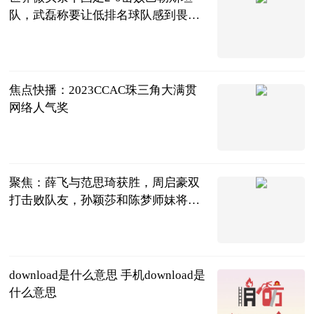
队，武磊称要让低排名球队感到畏
惧，我们需要建立自信心
球坛风云杨先
生
2023-06-21
焦点快播：2023CCAC珠三角大满贯
网络人气奖
超自然时尚说
2023-06-21
聚焦：薛飞与范思琦获胜，周启豪双
打击败队友，孙颖莎和陈梦师妹将亮
相
芷芷聊生活
2023-06-21
download是什么意思 手机download是
什么意思