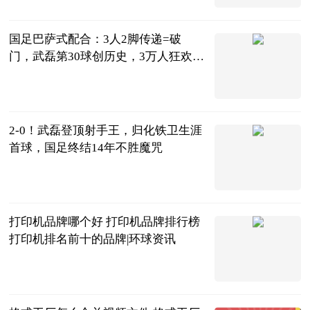
2023-06-20
国足巴萨式配合：3人2脚传递=破
门，武磊第30球创历史，3万人狂欢_
全球新消息
侃球部落
2023-06-20
2-0！武磊登顶射手王，归化铁卫生涯
首球，国足终结14年不胜魔咒
陌上花开谈体
育
2023-06-20
打印机品牌哪个好 打印机品牌排行榜
打印机排名前十的品牌|环球资讯
2023-06-20