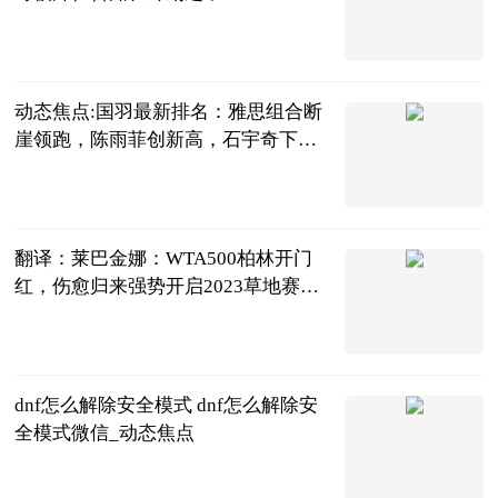
直播吧
2023-06-21
动态焦点:国羽最新排名：雅思组合断
崖领跑，陈雨菲创新高，石宇奇下跌1
位
刘姚尧的文字
城堡
2023-06-21
翻译：莱巴金娜：WTA500柏林开门
红，伤愈归来强势开启2023草地赛之
旅
龚大烈
2023-06-21
dnf怎么解除安全模式 dnf怎么解除安
全模式微信_动态焦点
2023-06-21