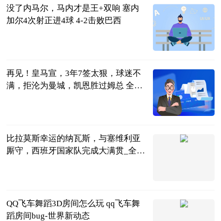
没了内马尔，马内才是王+双响 塞内
加尔4次射正进4球 4-2击败巴西
智道足球
2023-06-21
再见！皇马宣，3年7签太狠，球迷不
满，拒沦为曼城，凯恩胜过姆总 全球
看点
体坛观察事
2023-06-21
比拉莫斯幸运的纳瓦斯，与塞维利亚
厮守，西班牙国家队完成大满贯_全球
焦点
小六生活驿站
2023-06-21
QQ飞车舞蹈3D房间怎么玩 qq飞车舞
蹈房间bug-世界新动态