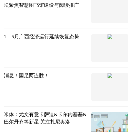
坛聚焦智慧图书馆建设与阅读推广
广西新闻网-
广西日报
2023-06-21
1—5月广西经济运行延续恢复态势
广西新闻网-
广西日报
2023-06-21
消息！国足两连胜！
光明网
2023-06-21
米体：尤文有意卡萨迪&卡尔内塞基&
巴尔丹齐等新星 关注扎尼奥洛