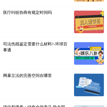
2023-06-21
医疗纠纷协商有规定时间吗
法问网
2023-06-21
司法伤残鉴定需要什么材料?-环球百
事通
法问网
2023-06-21
网暴立法的完善空间在哪里
法治日报·法
治周末
2023-06-21