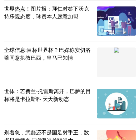
世界热点！图片报：拜仁对签下沃克
持乐观态度，球员本人愿意加盟
直播吧
2023-06-21
全球信息:目标世界杯？巴媒称安切洛
蒂同意执教巴西，皇马已知情
收米旺财
2023-06-21
世体：若费兰-托雷斯离开，巴萨的目
标将是卡拉斯科 天天新动态
直播吧
2023-06-21
别着急，武磊还不是国足射手王，数