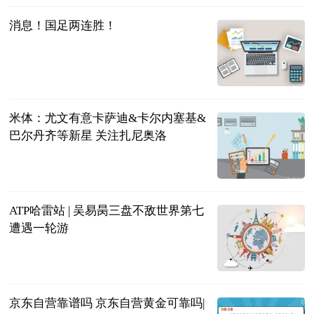
消息！国足两连胜！
光明网
2023-06-21
米体：尤文有意卡萨迪&卡尔内塞基&
巴尔丹齐等新星 关注扎尼奥洛
直播吧
2023-06-21
ATP哈雷站 | 吴易昺三盘不敌世界第七
遭遇一轮游
北青网
2023-06-21
京东自营靠谱吗 京东自营黄金可靠吗|