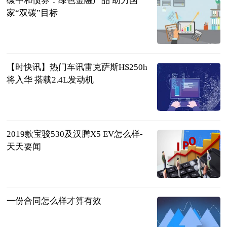
碳中和债券：绿色金融产品 助力国
家“双碳”目标
法治日报·法
治周末
2023-06-21
【时快讯】热门车讯雷克萨斯HS250h
将入华 搭载2.4L发动机
互联网
2023-06-21
2019款宝骏530及汉腾X5 EV怎么样-
天天要闻
互联网
2023-06-21
一份合同怎么样才算有效
问法网