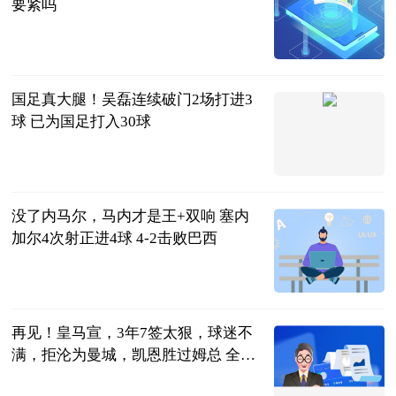
要紧吗
2023-06-21
国足真大腿！吴磊连续破门2场打进3
球 已为国足打入30球
噬球如命
2023-06-21
没了内马尔，马内才是王+双响 塞内
加尔4次射正进4球 4-2击败巴西
智道足球
2023-06-21
再见！皇马宣，3年7签太狠，球迷不
满，拒沦为曼城，凯恩胜过姆总 全球
看点
体坛观察事