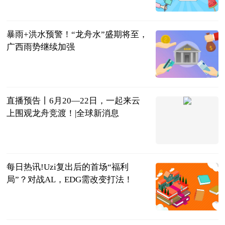
南宁广播电视
台 贺州市广
2023-06-21
播电视台
暴雨+洪水预警！“龙舟水”盛期将至，
广西雨势继续加强
南国早报
2023-06-21
直播预告丨6月20—22日，一起来云
上围观龙舟竞渡！|全球新消息
广西日报-广
西云客户端
2023-06-21
每日热讯!Uzi复出后的首场“福利
局”？对战AL，EDG需改变打法！
大话小撸圈
2023-06-20