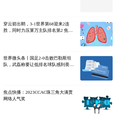
记wi-fi密码在手机上怎么找回
2023-06-21
穿云箭出鞘，3-1世界第68迎来2连
胜，同时力压莱万主队排名第2 焦点
滚动
侧身凌空斩
2023-06-21
世界微头条丨国足2-0击败巴勒斯坦
队，武磊称要让低排名球队感到畏
惧，我们需要建立自信心
球坛风云杨先
生
2023-06-21
焦点快播：2023CCAC珠三角大满贯
网络人气奖
超自然时尚说
2023-06-21