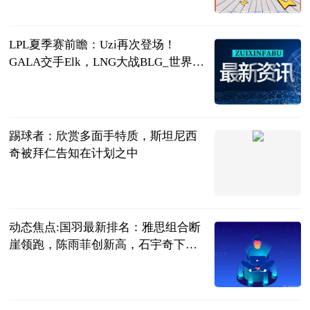
2023-06-21
LPL夏季赛前瞻：Uzi再次登场！
GALA交手Elk，LNG大战BLG_世界快
资讯
落夜电竞
2023-06-21
踢球者：欣赏多面手特质，斯坦尼西
奇被拜仁告知在计划之中
直播吧
2023-06-21
动态焦点:国羽最新排名：雅思组合断
崖领跑，陈雨菲创新高，石宇奇下跌1
位
刘姚尧的文字
城堡
2023-06-21