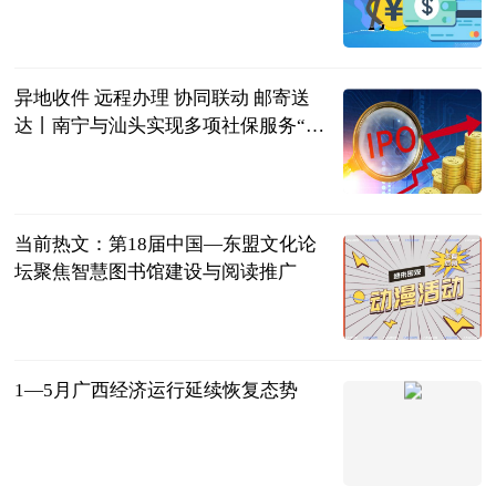
广西新闻网-
南国早报
2023-06-21
异地收件 远程办理 协同联动 邮寄送
达丨南宁与汕头实现多项社保服务“跨
省通办”_世界微速讯
广西日报-广
西云客户端
2023-06-21
当前热文：第18届中国—东盟文化论
坛聚焦智慧图书馆建设与阅读推广
广西新闻网-
广西日报
2023-06-21
1—5月广西经济运行延续恢复态势
广西新闻网-
广西日报
2023-06-21