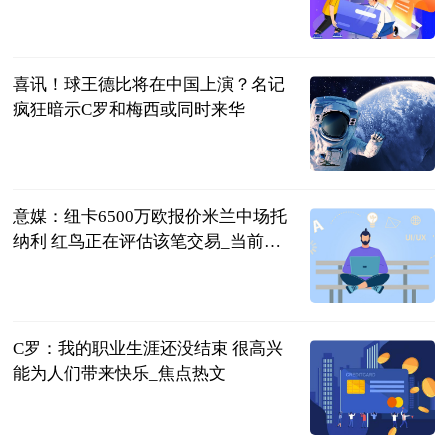
热文
2023-06-21
喜讯！球王德比将在中国上演？名记
疯狂暗示C罗和梅西或同时来华
罗掌柜体育
2023-06-21
意媒：纽卡6500万欧报价米兰中场托
纳利 红鸟正在评估该笔交易_当前讯
息
智道足球
2023-06-21
C罗：我的职业生涯还没结束 很高兴
能为人们带来快乐_焦点热文
足坛欧美汇
2023-06-21