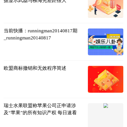
据显示武磊与柳海光差距很大
体坛麻辣烫
2023-06-21
当前快播：runningman20140817期
_runningman20140817
互联网
2023-06-21
欧盟商标撤销和无效程序简述
IPtoday
2023-06-21
瑞士水果联盟称苹果公司正申请涉
及“苹果”的所有知识产权 每日速看
IT之家