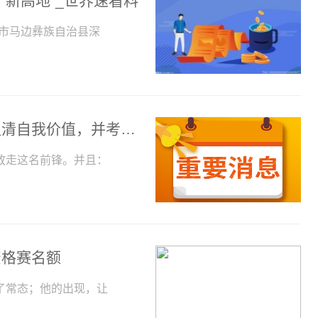
“新高地”_世界速看料
山市马边彝族自治县深
体图：拜仁希望马内、格雷茨卡备战期认清自我价值，并考虑离队
放走这名前锋。并且：
资格赛名额
了常态；他的出现，让