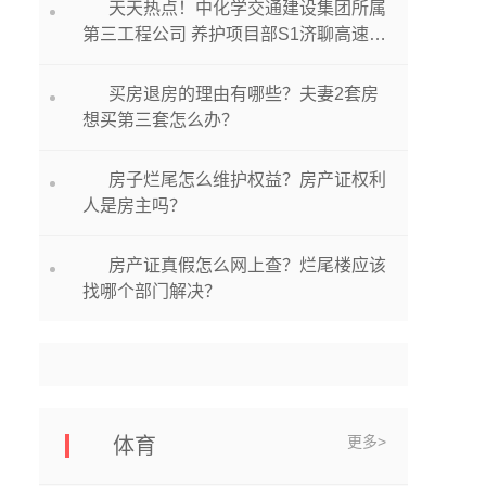
天天热点！中化学交通建设集团所属
第三工程公司 养护项目部S1济聊高速德
州段路面修复 养护工程项目开工
买房退房的理由有哪些？夫妻2套房
想买第三套怎么办？
房子烂尾怎么维护权益？房产证权利
人是房主吗？
房产证真假怎么网上查？烂尾楼应该
找哪个部门解决？
更多>
体育