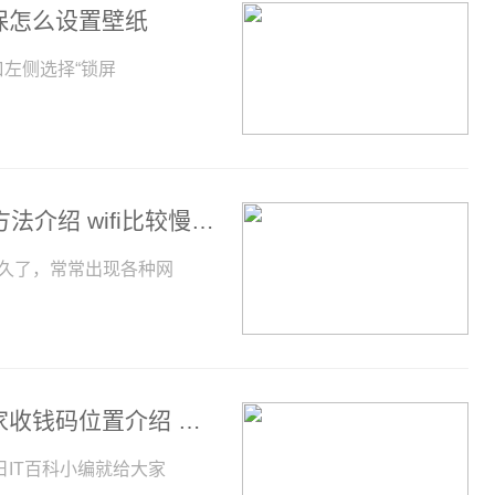
保怎么设置壁纸
窗口左侧选择“锁屏
WiFi速度慢有哪些原因 WiFi速度慢解决方法介绍 wifi比较慢怎么办?_环球信息
使用久了，常常出现各种网
支付宝商家收钱码在什么位置 支付宝商家收钱码位置介绍 支付宝商家收款码在什么地方
IT百科小编就给大家