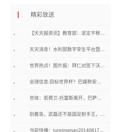
精彩放送
【天天报资讯】教育部：坚定不移推进国家教育数字化战略行动
天天消息！水利部数字孪生平台暨全国水利一张图2023版发布
世界热点！图片报：拜仁对签下沃克持乐观态度，球员本人愿意加盟
全球信息:目标世界杯？巴媒称安切洛蒂同意执教巴西，皇马已知情
世体：若费兰-托雷斯离开，巴萨的目标将是卡拉斯科 天天新动态
别着急，武磊还不是国足射手王，数据显示武磊与柳海光差距很大
当前快播：runningman20140817期_runningman20140817