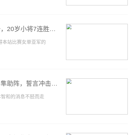
最新世界排名：孙颖莎牢牢占据世界第一，20岁小将7连胜夺亚军排名76
得本站比赛女单亚军的
二张联手？张继科和张本智和联手，水谷隼助阵，誓言冲击巴黎奥运会男单冠军？
本智和的消息不胫而走