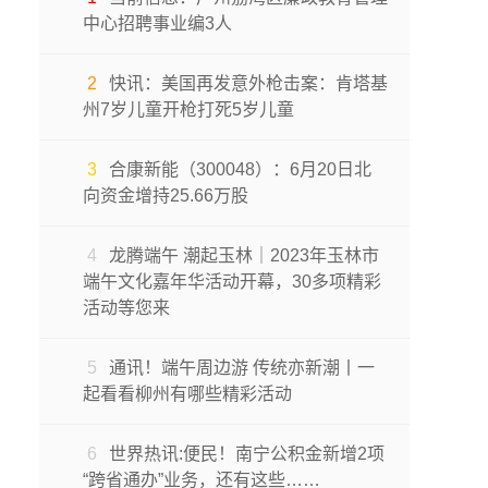
中心招聘事业编3人
2
快讯：​美国再发意外枪击案：肯塔基
州7岁儿童开枪打死5岁儿童
3
合康新能（300048）：6月20日北
向资金增持25.66万股
4
龙腾端午 潮起玉林｜2023年玉林市
端午文化嘉年华活动开幕，30多项精彩
活动等您来
5
通讯！端午周边游 传统亦新潮丨一
起看看柳州有哪些精彩活动
6
世界热讯:便民！南宁公积金新增2项
“跨省通办”业务，还有这些……