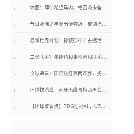
体图：拜仁希望马内、格雷茨卡备战期认清自我价值，并考虑离队
昔日亚洲之星复出便夺冠，或剑指美网资格赛名额
最新世界排名：孙颖莎牢牢占据世界第一，20岁小将7连胜夺亚军排名76
二张联手？张继科和张本智和联手，水谷隼助阵，誓言冲击巴黎奥运会男单冠军？
全球速看：国足热身赛两连胜，扬科维奇“月考”过关仍有隐忧
环球快消息！苏牙无缘与梅西再会？格雷米奥将在解约合同加“反迈阿密条款”
【环球聚看点】EDG迎战AL，UZI再首发！BLG再迎强敌LNG