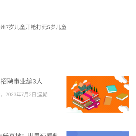
州7岁儿童开枪打死5岁儿童
招聘事业编3人
2023年7月3日(星期