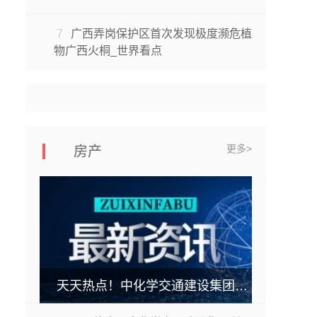
7
广西弄岗保护区首次发现极度濒危植
物广西火桐_世界看点
更多>
房产
天天热点！中化学交通建设集团所属第三工程公司 养护项目部S1济聊高速德州段路面修复 养护工程项目开工