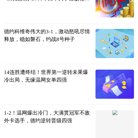
版的图书）
互联网
2023-07-12
德约科维奇伟大的3-1，激动怒吼尽情
释放，稳如磐石，约战8号种子
草根体育
2023-07-12
14连胜遭终结！世界第一逆转未果爆
冷出局，无缘温网女单四强
全景体育
2023-07-12
1-2！温网爆出冷门，大满贯冠军不敌
外卡选手，德约逆转晋级四强
拳击时空