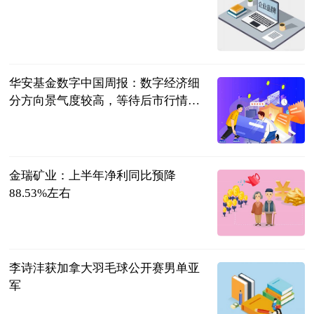
经济日报新闻
客户端
2023-07-11
华安基金数字中国周报：数字经济细
分方向景气度较高，等待后市行情恢
复
中国经济网
2023-07-11
金瑞矿业：上半年净利同比预降
88.53%左右
云财经
2023-07-11
李诗沣获加拿大羽毛球公开赛男单亚
军