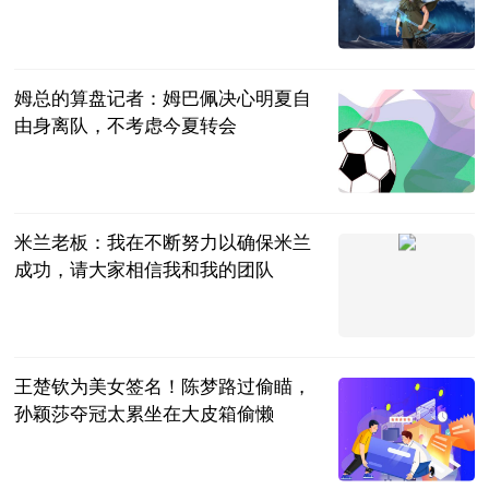
吗｜数据精华
财新网
2023-07-11
姆总的算盘记者：姆巴佩决心明夏自
由身离队，不考虑今夏转会
直播吧
2023-07-11
米兰老板：我在不断努力以确保米兰
成功，请大家相信我和我的团队
直播吧
2023-07-11
王楚钦为美女签名！陈梦路过偷瞄，
孙颖莎夺冠太累坐在大皮箱偷懒
肖健
2023-07-11