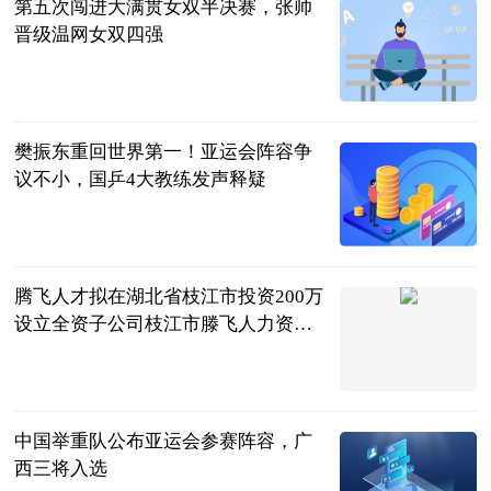
第五次闯进大满贯女双半决赛，张帅
晋级温网女双四强
北京日报
2023-07-11
樊振东重回世界第一！亚运会阵容争
议不小，国乒4大教练发声释疑
快乐的小白球
2023-07-11
腾飞人才拟在湖北省枝江市投资200万
设立全资子公司枝江市滕飞人力资源
有限公司
挖贝网
2023-07-11
中国举重队公布亚运会参赛阵容，广
西三将入选