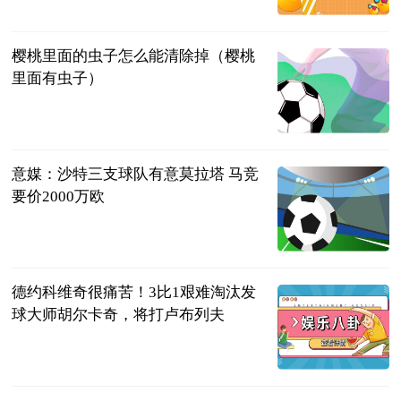
樱桃里面的虫子怎么能清除掉（樱桃
里面有虫子）
互联网
2023-07-11
意媒：沙特三支球队有意莫拉塔 马竞
要价2000万欧
智道足球
2023-07-11
德约科维奇很痛苦！3比1艰难淘汰发
球大师胡尔卡奇，将打卢布列夫
搏击江湖
2023-07-11