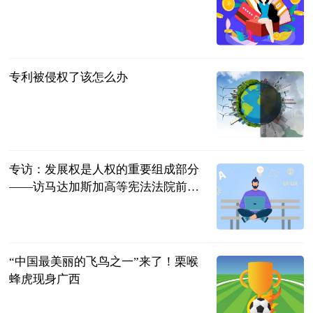
法问网
2023-07-11
专利被侵权了该怎么办
法问网
2023-07-11
专访：发展权是人权的重要组成部分
——访马达加斯加高等宪法法院前院
长拉库图阿里苏瓦
新华网
2023-07-11
“中国最美丽的飞鸟之一”来了！栗喉
蜂虎现身广西
南国早报客户