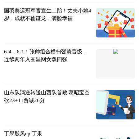
国羽奥运冠军官宣生二胎！丈夫小她4
岁，成就不输谌龙，满脸幸福
小科电竞视频
2023-07-11
6-4，6-1！张帅组合横扫强势晋级，
连续两年入围温网女双四强
全景体育
2023-07-11
山东队演逆转送山西队首败 葛昭宝空
砍23+11贾诚26分
中国篮镜头
2023-07-11
丁果殷凤cp 丁果