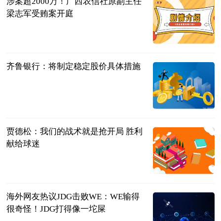
涉案超2000万！广西农信社原副主任
梁志军受贿案开庭
广西高院、玉
林中院
2023-07-11
齐鲁银行：将制定稳定股价具体措施
每日经济新闻
2023-07-11
贾德松：我们的战术就是抢开局 胜利
献给球迷
射门中国
2023-07-11
海外网友热议JDG击败WE：WE输得
很奇怪！JDG打得像一坨屎