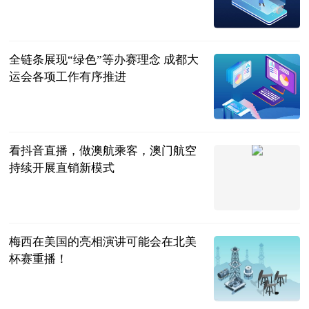
南国早报客户
端
2023-07-11
全链条展现“绿色”等办赛理念 成都大
运会各项工作有序推进
央视网
2023-07-11
看抖音直播，做澳航乘客，澳门航空
持续开展直销新模式
今日热点网
2023-07-11
梅西在美国的亮相演讲可能会在北美
杯赛重播！
氧气是个地铁
2023-07-11