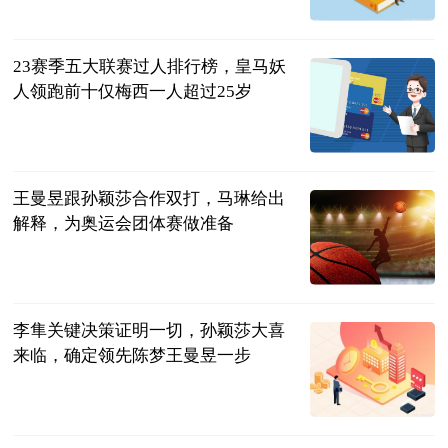
开屏新闻
2023-07-11
23赛季五大联赛过人排行榜，皇马妖
人领跑前十仅梅西一人超过25岁
兵哥篮球说
2023-07-11
王曼昱跟孙颖莎合作双打，马琳给出
解释，为奥运会团体赛做准备
肖健
2023-07-11
李隼关键决策证明一切，孙颖莎大喜
来临，确定领先陈梦王曼昱一步
时刻体育
2023-07-11