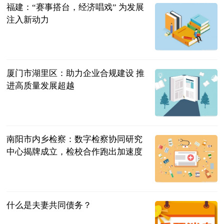
福建：“赛事搭台，经济唱戏” 为发展
注入新动力
中国新闻网
2023-07-11
厦门市湖里区：助力企业合规建设 推
进高质量发展超越
互联网
2023-07-11
南阳市内乡检察：数字检察协同研究
中心揭牌成立，检校合作跑出加速度
法治日报·法
治周末
2023-07-11
什么是夫妻共同债务？