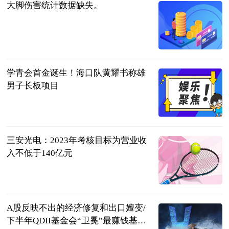
大脚伤害统计数据缺失。
科技网
2023-07-11
学青会首金诞生！海口队黄耀书称雄
男子长板项目
广西日报-广
西云客户端
2023-07-11
三安光电：2023年考核目标为营业收
入不低于140亿元
第一财经
2023-07-11
A股反映不出的经济修复和出口嬗变/
下半年QDII基金会“卫冕”最赚钱基金