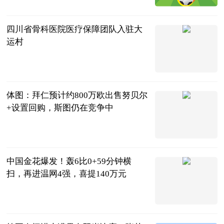
端
2023-07-11
四川省骨科医院医疗保障团队入驻大
运村
川观新闻
2023-07-11
体图：拜仁预计约800万欧出售努贝尔
+设置回购，斯图仍在竞争中
直播吧
2023-07-11
中国金花爆发！轰6比0+59分钟横
扫，再进温网4强，喜提140万元
曹老师评球
2023-07-11