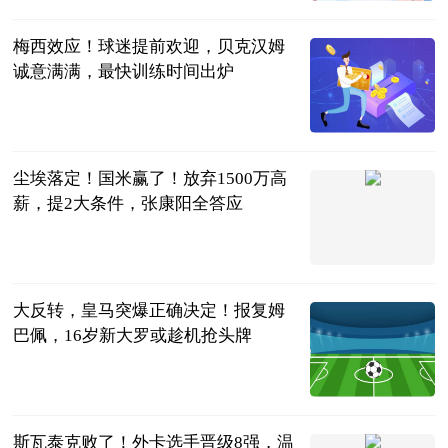
2023-07-12
梅西效应！球迷提前欢迎，贝克汉姆
诚意满满，最快训练时间出炉
绿茵猫
2023-07-12
尘埃落定！国米赢了！放弃1500万高
薪，提2大条件，张康阳全答应
球文速递
2023-07-12
大反转，皇马突爆正确决定！报复姆
巴佩，16岁新大罗或趁机抢头牌
阿希啥都聊
2023-07-12
斯瓦泰克败了！外卡选手晋级8强，温