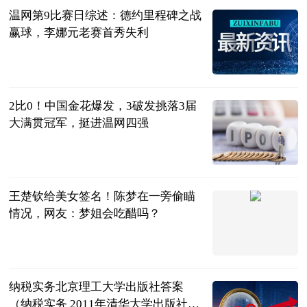
温网第9比赛日综述：德约里程碑之战
赢球，李娜元老赛首秀失利
全景体育
2023-07-12
2比0！中国金花爆发，3破发挑落3届
大满贯冠军，挺进温网四强
曹老师评球
2023-07-12
王楚钦给美女签名！陈梦在一旁偷瞄
情况，网友：梦姐会吃醋吗？
体育知道分子
2023-07-12
纳税实务北京理工大学出版社答案
（纳税实务 2011年清华大学出版社出