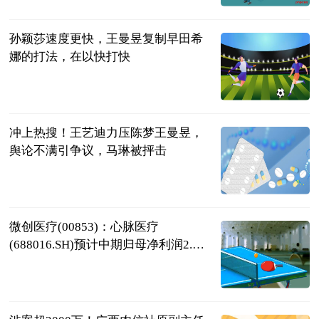
2023-07-11
孙颖莎速度更快，王曼昱复制早田希
娜的打法，在以快打快
二郎神侃球
2023-07-11
冲上热搜！王艺迪力压陈梦王曼昱，
舆论不满引争议，马琳被抨击
绿茵猫
2023-07-11
微创医疗(00853)：心脉医疗
(688016.SH)预计中期归母净利润2.69
亿元到2.8亿元，同比增加25%到30%
智通财经
2023-07-11