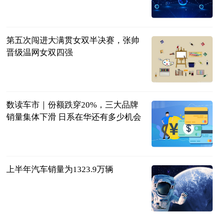
贝塔Beta工作
室
2023-07-11
第五次闯进大满贯女双半决赛，张帅
晋级温网女双四强
北京日报
2023-07-11
数读车市｜份额跌穿20%，三大品牌
销量集体下滑 日系在华还有多少机会
北京商报
2023-07-11
上半年汽车销量为1323.9万辆
北京商报
2023-07-11