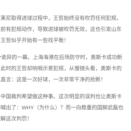
费莱尼取得进球过程中，王哲始终没有吹罚任何犯规，
球前有犯规动作，导致进球被吹罚无效，这也引发山东
，王哲似乎开始有一些找平衡！
分诡异的一幕。上海海港在后场防守时，奥斯卡成功断
，此时的王哲却响哨示意犯规，从慢镜头看，奥斯卡的
也直言：这是一次好球，一次非常干净的抢断！
，中国裁判希望做这种事。这次明显的误判也让奥斯卡
喊出了：WHY（为什么）？而一向稳重的国脚武磊也
理解这次判罚！