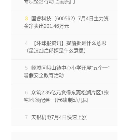
专项整治行动 当前热门
3
国睿科技（600562）7月4日主力资
金净卖出201.46万元
4
【环球报资讯】提前批是什么意思
（星汉灿烂郎婿是什么意思）
5
峄城区峨山镇中心小学开展“五个一”
暑假安全教育活动
6
众筑2.35亿元竞得东莞松湖片区1宗
宅地 须配建一所6班制幼儿园
7
天银机电7月4日快速上涨