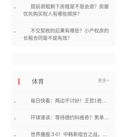
提前退租剩下房租是不是会退？房屋
优先购买权人有哪些顺序？
不交契税的后果有哪些？小产权房的
长租合同是不是有效？
更多>
体育
每日快看：两边不讨好！王哲1奇葩误判看懵奥斯卡：当场抱头，武磊急眼！
环球速读：等待德约科维奇？男单首个决赛席位诞生：NO.2打疯了，又3-0横扫
世界播报:3-0！中韩新组合之战，梁靖崑钱天一横扫获胜，晋级混双正赛！