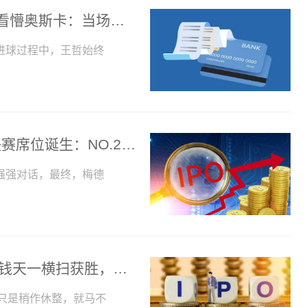
每日快看：两边不讨好！王哲1奇葩误判看懵奥斯卡：当场抱头，武磊急眼！
进球过程中，王哲始终
环球速读：等待德约科维奇？男单首个决赛席位诞生：NO.2打疯了，又3-0横扫
强强对话，最终，梅德
世界播报:3-0！中韩新组合之战，梁靖崑钱天一横扫获胜，晋级混双正赛！
只是稍作休整，就马不