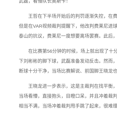
武磊，看懵队长奥斯卡！
王哲在下半场开始后的判罚逐渐失控，在
但是在VAR视频裁判提醒下，他改判费莱尼进
泰山的抗议，费莱尼一度想要离场罢赛。此后
在比赛第56分钟的时候，场上就出现了十
下刘彬彬的脚下球，武磊准备发动反击。然而
断球十分干净，当场比赛解说、前国脚王晓龙
王晓龙进一步表示，这是主裁判在找平衡
当场看懵，直接抱头，目瞪口呆，并且冲着裁判
相当不满，当场冲着裁判甩手跳了起来，很难