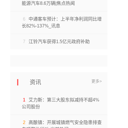
能源汽车8.6万辆|焦点热闻
6
中通客车预计：上半年净利润同比增
长82%-137%_讯息
7
江铃汽车获得1.5亿元政府补助
更多>
资讯
1
艾力斯：第三大股东拟减持不超4%
公司股份
2
高酿镇：开展城镇燃气安全隐患排查