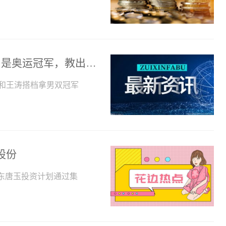
恭喜国乒！刘国梁师兄拟任正厅级干部，是奥运冠军，教出俩大魔王
上和王涛搭档拿男双冠军
股份
东唐玉投资计划通过集