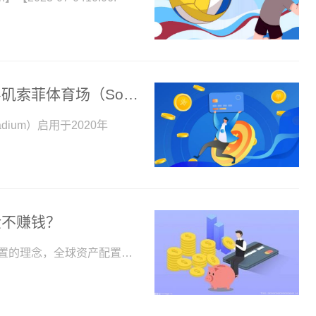
全球最新：暑期观赛计划之美国行：洛杉矶索菲体育场（SoFi...
ium）启用于2020年
金不赚钱？
什么是4321投资法则这里我们不得不先提一下资产配置的理念，全球资产配置之父加里布林森曾说过一句非常...