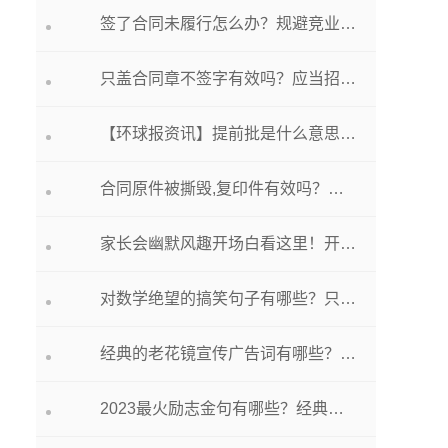
签了合同未履行怎么办？规避竞业协议的办法看这里
只盖合同章不签字有效吗？应当招标而未招标的合同效力
【环球报资讯】提前批是什么意思（星汉灿烂郎婿是什么意思）
合同原件被撕毁,复印件有效吗？加工合同与承揽合同的区别有哪些？
家长会幽默风趣开场白看这里！开家长会主持人台词一览
对数学绝望的搞笑句子有哪些？只有数学老师懂的表白情话都在这儿
经典的老花镜宣传广告词有哪些？眼镜店吸引人的广告语都在这儿
2023最火励志金句有哪些？经典句子句句精辟看这里