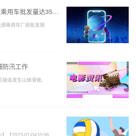
环球今头条！乘联会预测：上半年新能源乘用车批发量达353万辆
能源乘用车厂商批发销
细防汛工作
区接连发生山体滑坡、
【2023-07-0410:06: