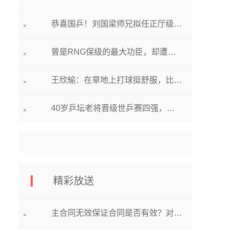
恭喜国乒！刘国梁师兄拟任正厅级干部，是奥运冠军，教出俩大魔王
曾是RNG保级的最大功臣，却遭雪藏，网友都为其鸣不平！ 即时焦点
王欣瑜：在草地上打球挺舒服，比起去年对网球的理解有所进步
40岁乒坛老将晋级世乒赛四强，曾挑落二王一马夺得世界冠军|环球今亮点
精彩放送
主合同无效保证合同是否有效？对方违约怎么单方面解除合同？