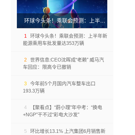
环球今头条！乘联会预测：上半年新能源乘用车批发量达353万辆
1
环球今头条！乘联会预测：上半年新
能源乘用车批发量达353万辆
2
世界信息:CEO沈晖成“老赖” 威马汽
车回应：限高令已撤销
3
今年前5个月国内汽车整车出口
193.3万辆
4
【聚看点】“蔚小理”年中考：“换电
+NGP”干不过“彩电大沙发”
5
环比增长13.1% 上汽集团6月销售新