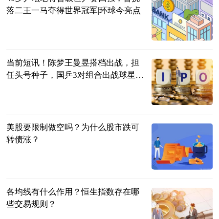
落二王一马夺得世界冠军|环球今亮点
巷子里的美食
2023-07-04
当前短讯！陈梦王曼昱搭档出战，担
任头号种子，国乒3对组合出战球星
赛！
乒谈
2023-07-04
美股要限制做空吗？为什么股市跌可
转债涨？
民企网
2023-07-04
各均线有什么作用？恒生指数存在哪
些交易规则？