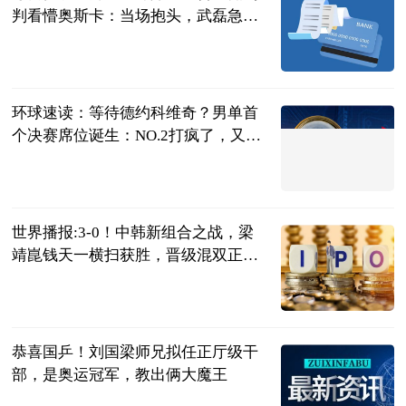
判看懵奥斯卡：当场抱头，武磊急
眼！
中超球评
2023-07-04
环球速读：等待德约科维奇？男单首
个决赛席位诞生：NO.2打疯了，又3-0
横扫
明月风晓星尘
2023-07-04
世界播报:3-0！中韩新组合之战，梁
靖崑钱天一横扫获胜，晋级混双正
赛！
陌上花开谈体
育
2023-07-04
恭喜国乒！刘国梁师兄拟任正厅级干
部，是奥运冠军，教出俩大魔王