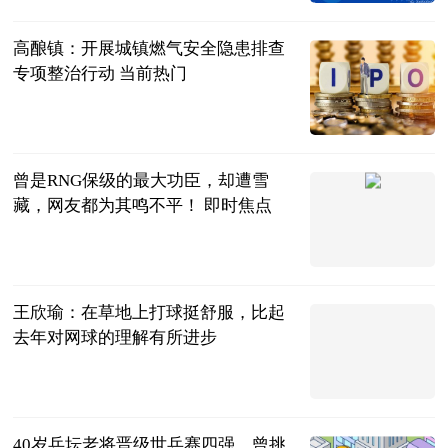
2023-07-04
高酿镇：开展城镇燃气安全隐患排查
专项整治行动 当前热门
天眼新闻
2023-07-04
曾是RNG保级的最大功臣，却遭雪
藏，网友都为其鸣不平！ 即时焦点
万俟如冬
2023-07-04
王欣瑜：在草地上打球挺舒服，比起
去年对网球的理解有所进步
体育247
2023-07-04
40岁乒坛老将晋级世乒赛四强，曾挑