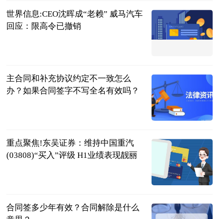
世界信息:CEO沈晖成“老赖” 威马汽车
回应：限高令已撤销
北京商报
2023-07-04
主合同和补充协议约定不一致怎么
办？如果合同签字不写全名有效吗？
民企网
2023-07-04
重点聚焦!东吴证券：维持中国重汽
(03808)“买入”评级 H1业绩表现靓丽
智通财经网
2023-07-04
合同签多少年有效？合同解除是什么