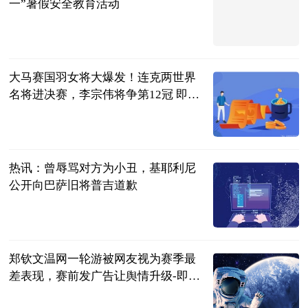
一”暑假安全教育活动
齐鲁壹点
2023-07-04
大马赛国羽女将大爆发！连克两世界
名将进决赛，李宗伟将争第12冠 即时
看
满船清梦醉星
河
2023-07-04
热讯：曾辱骂对方为小丑，基耶利尼
公开向巴萨旧将普吉道歉
直播吧
2023-07-04
郑钦文温网一轮游被网友视为赛季最
差表现，赛前发广告让舆情升级-即时
看
网球之家