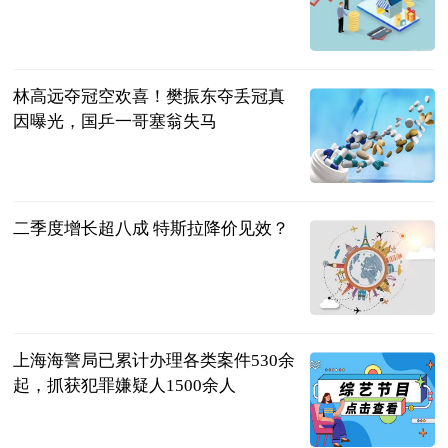
小y讲宠物
2023-07-04
林高远夺冠空欢喜！樊振东夺丢冠真
因曝光，国乒一哥塞翁失马
周俊军
2023-07-04
二季度增长超八成 特斯拉降价见效？
北京商报
2023-07-04
上海海警局已累计办理各类案件530余
起，抓获犯罪嫌疑人1500余人
新民晚报
2023-07-04