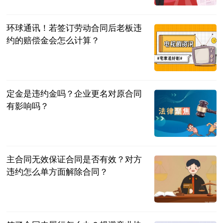
佛经
2023-07-04
环球通讯！若签订劳动合同后老板违
约的赔偿金会怎么计算？
法问网
2023-07-04
定金是违约金吗？企业更名对原合同
有影响吗？
民企网
2023-07-04
主合同无效保证合同是否有效？对方
违约怎么单方面解除合同？
民企网
2023-07-04