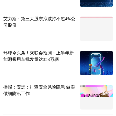
三十年莱斯特
城球迷
2023-07-04
艾力斯：第三大股东拟减持不超4%公
司股份
界面新闻
2023-07-04
环球今头条！乘联会预测：上半年新
能源乘用车批发量达353万辆
北京商报
2023-07-04
播报：安远：排查安全风险隐患 做实
做细防汛工作
人民公安报
2023-07-04