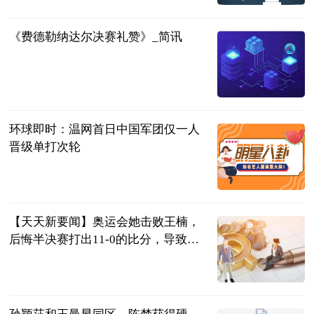
2023-07-04
《费德勒纳达尔决赛礼赞》_简讯
同舟风雨
2023-07-04
环球即时：温网首日中国军团仅一人
晋级单打次轮
西安新闻网
2023-07-04
【天天新要闻】奥运会她击败王楠，
后悔半决赛打出11-0的比分，导致最
终无缘奖牌
兀自醉叹芳华
2023-07-04