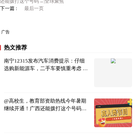
还能拨打这个号码→|全球聚焦
下一篇 :
最后一页
广告
热文推荐
南宁12315发布汽车消费提示：仔细
选购新能源车，二手车要慎重考虑 世
界微资讯
南宁晚报·南
宁宝客户端
2023-07-04
@高校生，教育部资助热线今年暑期
继续开通！广西还能拨打这个号码→|
全球聚焦
广西卫视
2023-07-04