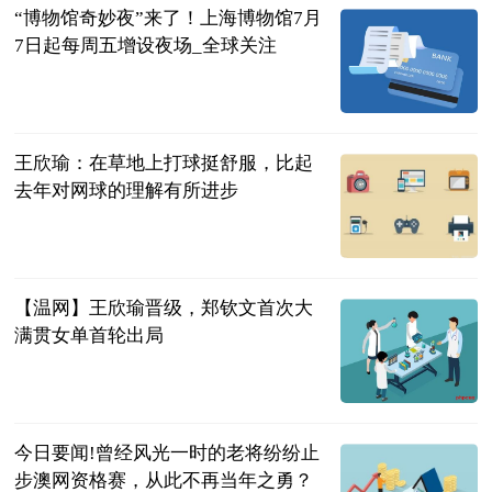
“博物馆奇妙夜”来了！上海博物馆7月
7日起每周五增设夜场_全球关注
东方网
2023-07-04
王欣瑜：在草地上打球挺舒服，比起
去年对网球的理解有所进步
体育247
2023-07-04
【温网】王欣瑜晋级，郑钦文首次大
满贯女单首轮出局
金羊网
2023-07-04
今日要闻!曾经风光一时的老将纷纷止
步澳网资格赛，从此不再当年之勇？