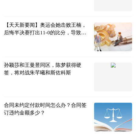
西安新闻网
2023-07-04
【天天新要闻】奥运会她击败王楠，
后悔半决赛打出11-0的比分，导致最
终无缘奖牌
兀自醉叹芳华
2023-07-04
孙颖莎和王曼昱同区，陈梦获得硬
签，将对战朱芊曦和斯佐科斯
二郎神侃球
2023-07-04
合同未约定付款时间怎么办？合同签
订违约金额多少？
民企网
2023-07-04