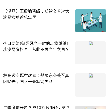
2023-07-04
【温网】王欣瑜晋级，郑钦文首次大
满贯女单首轮出局
金羊网
2023-07-04
今日要闻!曾经风光一时的老将纷纷止
步澳网资格赛，从此不再当年之勇？
小y讲宠物
2023-07-04
林高远夺冠空欢喜！樊振东夺丢冠真
因曝光，国乒一哥塞翁失马
周俊军
2023-07-04
二季度增长超八成 特斯拉降价见效？