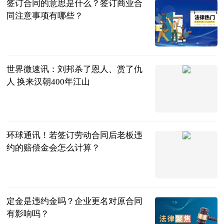
签订合同的意思是什么？签订商业合
同注意事项有哪些？
民企网
2023-07-04
世界微速讯：刘邦杀了恩人、赏了仇
人 换来汉朝400年江山
聊道德经易经
佛经
2023-07-04
环球通讯！若签订劳动合同后老板违
约的赔偿金会怎么计算？
法问网
2023-07-04
定金是违约金吗？企业更名对原合同
有影响吗？