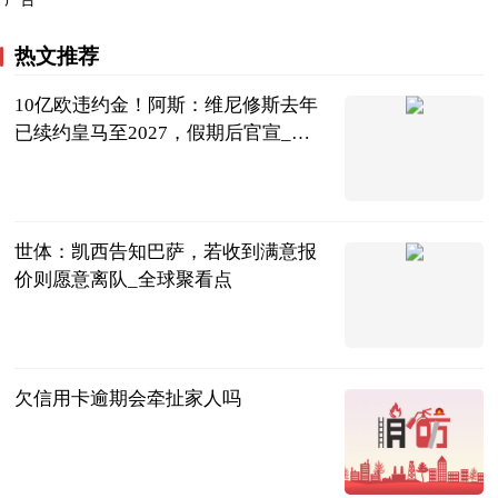
热文推荐
10亿欧违约金！阿斯：维尼修斯去年
已续约皇马至2027，假期后官宣_当
前最新
直播吧
2023-07-04
世体：凯西告知巴萨，若收到满意报
价则愿意离队_全球聚看点
直播吧
2023-07-04
欠信用卡逾期会牵扯家人吗
红际
2023-07-04