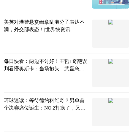
2023-07-04
美英对港警悬赏缉拿乱港分子表达不
满，外交部表态！|世界快资讯
中国青年网
2023-07-04
每日快看：两边不讨好！王哲1奇葩误
判看懵奥斯卡：当场抱头，武磊急
眼！
中超球评
2023-07-04
环球速读：等待德约科维奇？男单首
个决赛席位诞生：NO.2打疯了，又3-0
横扫
明月风晓星尘
2023-07-04