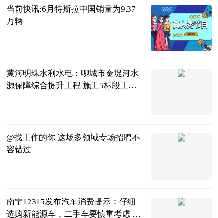
当前快讯:6月特斯拉中国销量为9.37
万辆
北京商报
2023-07-04
黄河明珠水利水电：聊城市金堤河水
源保障综合提升工程 施工5标段工程
完工 全球观点
黄河明珠水利
水电建设有限
2023-07-04
公司
@找工作的你 这场多领域专场招聘不
容错过
央视新闻客户
端
2023-07-04
南宁12315发布汽车消费提示：仔细
选购新能源车，二手车要慎重考虑 世