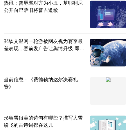
热讯：曾辱骂对方为小丑，基耶利尼
公开向巴萨旧将普吉道歉
直播吧
2023-07-04
郑钦文温网一轮游被网友视为赛季最
差表现，赛前发广告让舆情升级-即时
看
网球之家
2023-07-04
当前信息：《费德勒纳达尔决赛礼
赞》
同舟风雨
2023-07-04
形容雪很美的诗句有哪些？描写大雪
纷飞的古诗词都在这儿