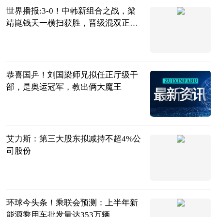
世界播报:3-0！中韩新组合之战，梁
靖崑钱天一横扫获胜，晋级混双正
赛！
陌上花开谈体
育
2023-07-04
恭喜国乒！刘国梁师兄拟任正厅级干
部，是奥运冠军，教出俩大魔王
三十年莱斯特
城球迷
2023-07-04
艾力斯：第三大股东拟减持不超4%公
司股份
界面新闻
2023-07-04
环球今头条！乘联会预测：上半年新
能源乘用车批发量达353万辆