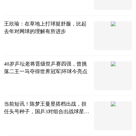
万俟如冬
2023-07-04
王欣瑜：在草地上打球挺舒服，比起
去年对网球的理解有所进步
体育247
2023-07-04
40岁乒坛老将晋级世乒赛四强，曾挑
落二王一马夺得世界冠军|环球今亮点
巷子里的美食
2023-07-04
当前短讯！陈梦王曼昱搭档出战，担
任头号种子，国乒3对组合出战球星
赛！
乒谈
2023-07-04