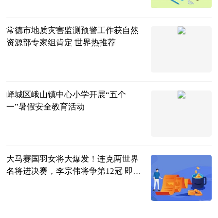
民企网
2023-07-04
常德市地质灾害监测预警工作获自然
资源部专家组肯定 世界热推荐
红网
2023-07-04
峄城区峨山镇中心小学开展“五个
一”暑假安全教育活动
齐鲁壹点
2023-07-04
大马赛国羽女将大爆发！连克两世界
名将进决赛，李宗伟将争第12冠 即时
看
满船清梦醉星
河
2023-07-04