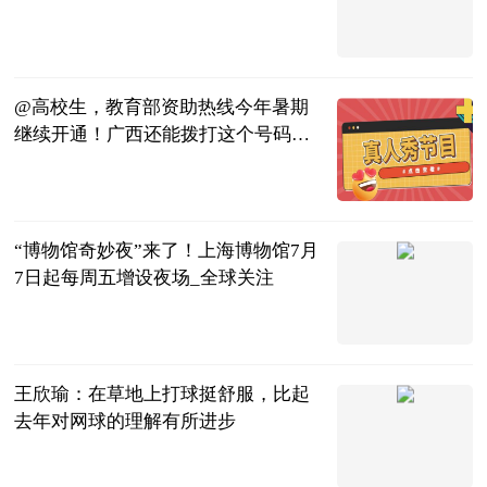
界微资讯
南宁晚报·南
宁宝客户端
2023-07-04
@高校生，教育部资助热线今年暑期
继续开通！广西还能拨打这个号码→|
全球聚焦
广西卫视
2023-07-04
“博物馆奇妙夜”来了！上海博物馆7月
7日起每周五增设夜场_全球关注
东方网
2023-07-04
王欣瑜：在草地上打球挺舒服，比起
去年对网球的理解有所进步
体育247