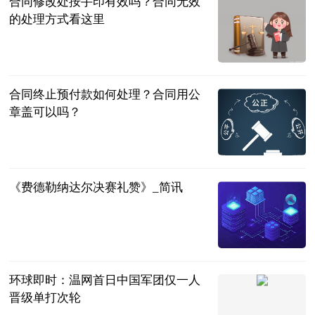
合同修改处按手印有效吗？合同无效
的处理方式看这里
民企网
2023-07-04
合同终止预付款如何处理？合同用公
章盖可以吗？
民企网
2023-07-04
《费德勒纳达尔决赛礼赞》_简讯
同舟风雨
2023-07-04
环球即时：温网首日中国军团仅一人
晋级单打次轮