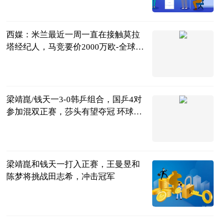
茜子足球
2023-07-04
西媒：米兰最近一周一直在接触莫拉
塔经纪人，马竞要价2000万欧-全球新
动态
直播吧
2023-07-04
梁靖崑/钱天一3-0韩乒组合，国乒4对
参加混双正赛，莎头有望夺冠 环球最
新
湘楚风云
2023-07-04
梁靖崑和钱天一打入正赛，王曼昱和
陈梦将挑战田志希，冲击冠军
二郎神侃球
2023-07-04