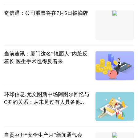
奇信退：公司股票将在7月5日被摘牌
上海证券报·
中国证券网
2023-07-04
当前速讯：厦门这名“镜面人”内脏反
着长 医生手术也得反着来
厦门日报
2023-07-04
环球信息:尤文图斯中场阿图尔回忆与
C罗的关系：从未见过有人具备他的
精神
福酱的旅行
2023-07-04
自贡召开“安全生产月”新闻通气会