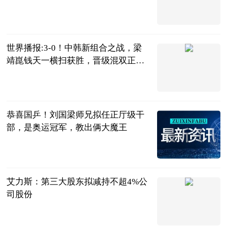
横扫
明月风晓星尘
2023-07-04
世界播报:3-0！中韩新组合之战，梁
靖崑钱天一横扫获胜，晋级混双正
赛！
陌上花开谈体
育
2023-07-04
恭喜国乒！刘国梁师兄拟任正厅级干
部，是奥运冠军，教出俩大魔王
三十年莱斯特
城球迷
2023-07-04
艾力斯：第三大股东拟减持不超4%公
司股份
界面新闻
2023-07-04