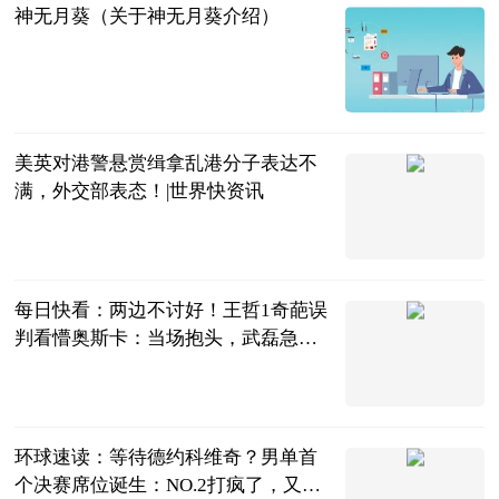
神无月葵（关于神无月葵介绍）
互联网
2023-07-04
美英对港警悬赏缉拿乱港分子表达不
满，外交部表态！|世界快资讯
中国青年网
2023-07-04
每日快看：两边不讨好！王哲1奇葩误
判看懵奥斯卡：当场抱头，武磊急
眼！
中超球评
2023-07-04
环球速读：等待德约科维奇？男单首
个决赛席位诞生：NO.2打疯了，又3-0