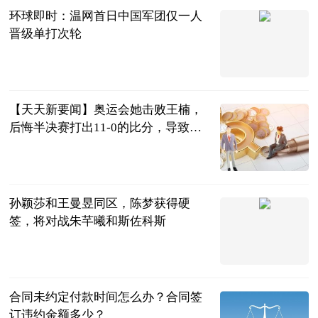
环球即时：温网首日中国军团仅一人
晋级单打次轮
西安新闻网
2023-07-04
【天天新要闻】奥运会她击败王楠，
后悔半决赛打出11-0的比分，导致最
终无缘奖牌
兀自醉叹芳华
2023-07-04
孙颖莎和王曼昱同区，陈梦获得硬
签，将对战朱芊曦和斯佐科斯
二郎神侃球
2023-07-04
合同未约定付款时间怎么办？合同签
订违约金额多少？