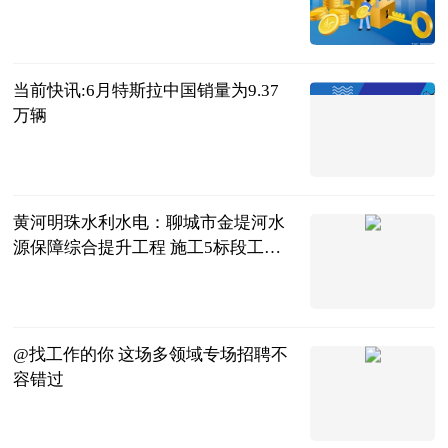
二郎神侃球
2023-07-04
当前快讯:6月特斯拉中国销量为9.37
万辆
北京商报
2023-07-04
黄河明珠水利水电：聊城市金堤河水
源保障综合提升工程 施工5标段工程
完工 全球观点
黄河明珠水利
水电建设有限
2023-07-04
公司
@找工作的你 这场多领域专场招聘不
容错过
央视新闻客户
端
2023-07-04