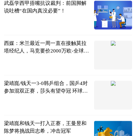
武磊学西甲捂嘴抗议裁判：前国脚解
说吐槽“在国内真没必要”！
茜子足球
2023-07-04
西媒：米兰最近一周一直在接触莫拉
塔经纪人，马竞要价2000万欧-全球新
动态
直播吧
2023-07-04
梁靖崑/钱天一3-0韩乒组合，国乒4对
参加混双正赛，莎头有望夺冠 环球最
新
湘楚风云
2023-07-04
梁靖崑和钱天一打入正赛，王曼昱和
陈梦将挑战田志希，冲击冠军