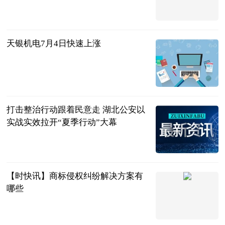
巷子里的美食
2023-07-04
天银机电7月4日快速上涨
东方财富
Choice数据
2023-07-04
打击整治行动跟着民意走 湖北公安以
实战实效拉开“夏季行动”大幕
湖北长安网
2023-07-04
【时快讯】商标侵权纠纷解决方案有
哪些
问法网
2023-07-04