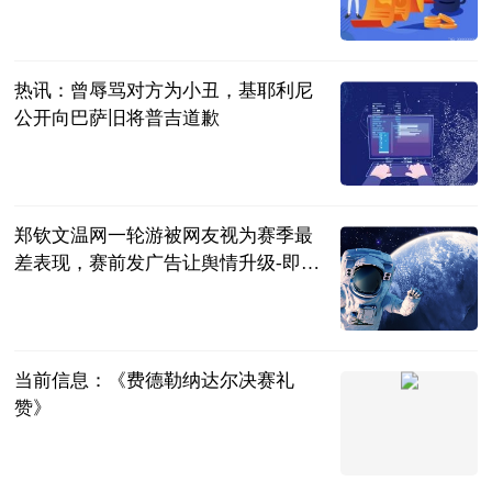
看
满船清梦醉星
河
2023-07-04
热讯：曾辱骂对方为小丑，基耶利尼
公开向巴萨旧将普吉道歉
直播吧
2023-07-04
郑钦文温网一轮游被网友视为赛季最
差表现，赛前发广告让舆情升级-即时
看
网球之家
2023-07-04
当前信息：《费德勒纳达尔决赛礼
赞》
同舟风雨
2023-07-04