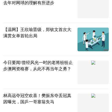
去年对网球的理解有所进步
体育247
2023-07-04
【温网】王欣瑜晋级，郑钦文首次大
满贯女单首轮出局
金羊网
2023-07-04
今日要闻!曾经风光一时的老将纷纷止
步澳网资格赛，从此不再当年之勇？
小y讲宠物
2023-07-04
林高远夺冠空欢喜！樊振东夺丢冠真
因曝光，国乒一哥塞翁失马