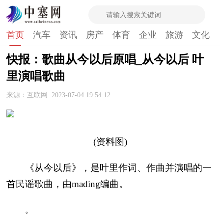
首页
汽车
资讯
房产
体育
企业
旅游
文化
快报：歌曲从今以后原唱_从今以后 叶
里演唱歌曲
来源：互联网
2023-07-04 19:54:12
(资料图)
《从今以后》，是叶里作词、作曲并演唱的一
首民谣歌曲，由mading编曲。
。