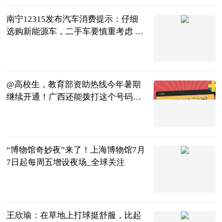
南宁12315发布汽车消费提示：仔细
选购新能源车，二手车要慎重考虑 世
界微资讯
南宁晚报·南
宁宝客户端
2023-07-04
@高校生，教育部资助热线今年暑期
继续开通！广西还能拨打这个号码→|
全球聚焦
广西卫视
2023-07-04
“博物馆奇妙夜”来了！上海博物馆7月
7日起每周五增设夜场_全球关注
东方网
2023-07-04
王欣瑜：在草地上打球挺舒服，比起