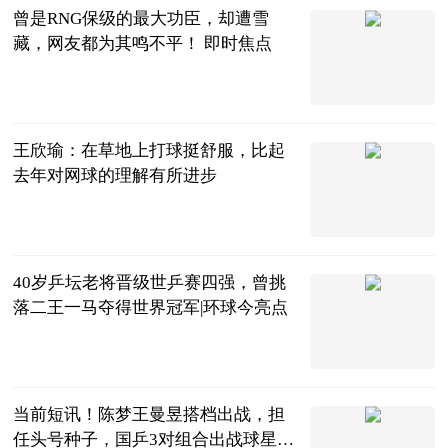
曾是RNG保级的最大功臣，却遭雪
藏，网友都为其鸣不平！ 即时焦点
万俟如冬
2023-07-04
王欣瑜：在草地上打球挺舒服，比起
去年对网球的理解有所进步
体育247
2023-07-04
40岁乒坛老将晋级世乒赛四强，曾挑
落二王一马夺得世界冠军|环球今亮点
巷子里的美食
2023-07-04
当前短讯！陈梦王曼昱搭档出战，担
任头号种子，国乒3对组合出战球星