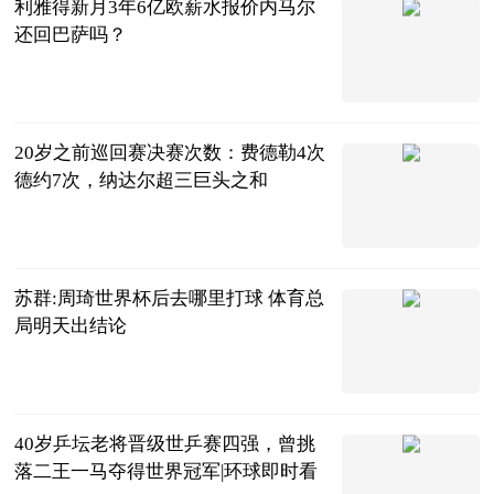
利雅得新月3年6亿欧薪水报价内马尔
还回巴萨吗？
足坛欧美汇
2023-07-04
20岁之前巡回赛决赛次数：费德勒4次
德约7次，纳达尔超三巨头之和
月下我独醒
2023-07-04
苏群:周琦世界杯后去哪里打球 体育总
局明天出结论
中国篮镜头
2023-07-04
40岁乒坛老将晋级世乒赛四强，曾挑
落二王一马夺得世界冠军|环球即时看