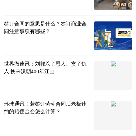
民企网
2023-07-04
签订合同的意思是什么？签订商业合
同注意事项有哪些？
民企网
2023-07-04
世界微速讯：刘邦杀了恩人、赏了仇
人 换来汉朝400年江山
聊道德经易经
佛经
2023-07-04
环球通讯！若签订劳动合同后老板违
约的赔偿金会怎么计算？
法问网
2023-07-04