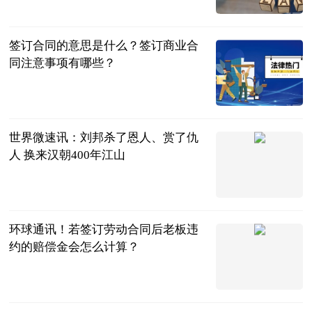
民企网
2023-07-04
签订合同的意思是什么？签订商业合
同注意事项有哪些？
民企网
2023-07-04
世界微速讯：刘邦杀了恩人、赏了仇
人 换来汉朝400年江山
聊道德经易经
佛经
2023-07-04
环球通讯！若签订劳动合同后老板违
约的赔偿金会怎么计算？
法问网
2023-07-04