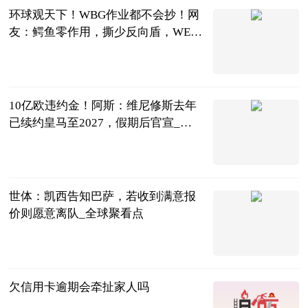
环球观天下！WBG作业都不会抄！网
友：鳄鱼零作用，撕少反向盾，WE怎
么输？
囧王者
2023-07-04
10亿欧违约金！阿斯：维尼修斯去年
已续约皇马至2027，假期后官宣_当
前最新
直播吧
2023-07-04
世体：凯西告知巴萨，若收到满意报
价则愿意离队_全球聚看点
直播吧
2023-07-04
欠信用卡逾期会牵扯家人吗