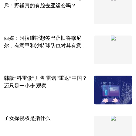
斥：野辅真的有脸去亚运会吗？
贝塔Beta工作
室
2023-07-04
西媒：阿拉维斯想签巴萨旧将穆尼
尔，有意甲和沙特球队也对其有意 世
界微头条
直播吧
2023-07-04
韩版“科雷傲”开售 雷诺“重返”中国？
还只是一小步 观察
北京商报
2023-07-04
子女探视权是指什么
法问网