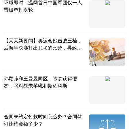
环球即时：温网首日中国军团仅一人
晋级单打次轮
西安新闻网
2023-07-04
【天天新要闻】奥运会她击败王楠，
后悔半决赛打出11-0的比分，导致最
终无缘奖牌
兀自醉叹芳华
2023-07-04
孙颖莎和王曼昱同区，陈梦获得硬
签，将对战朱芊曦和斯佐科斯
二郎神侃球
2023-07-04
合同未约定付款时间怎么办？合同签
订违约金额多少？