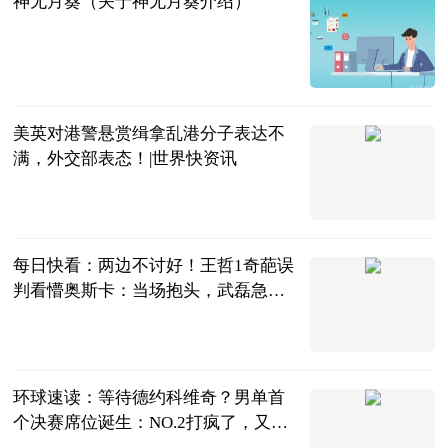
神无月葵（关于神无月葵介绍）
互联网
2023-07-04
美英对港警悬赏缉拿乱港分子表达不
满，外交部表态！|世界快资讯
中国青年网
2023-07-04
每日快看：两边不讨好！王哲1奇葩误
判看懵奥斯卡：当场抱头，武磊急
眼！
中超球评
2023-07-04
环球速读：等待德约科维奇？男单首
个决赛席位诞生：NO.2打疯了，又3-0
横扫