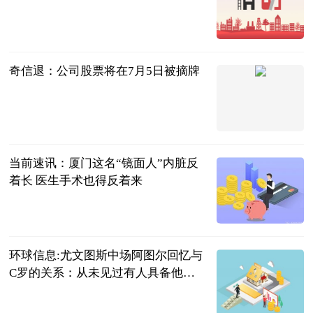
红际
2023-07-04
奇信退：公司股票将在7月5日被摘牌
上海证券报·
中国证券网
2023-07-04
当前速讯：厦门这名“镜面人”内脏反
着长 医生手术也得反着来
厦门日报
2023-07-04
环球信息:尤文图斯中场阿图尔回忆与
C罗的关系：从未见过有人具备他的
精神
福酱的旅行