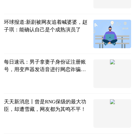
2023-07-04
环球报道:新剧被网友追着喊婆婆，​赵
子琪：能确认自己是个成熟演员了
南方都市报
2023-07-04
每日速讯：男子拿妻子身份证注册账
号，用变声器发语音进行网恋诈骗获
刑
澎湃新闻
2023-07-04
天天新消息丨曾是RNG保级的最大功
臣，却遭雪藏，网友都为其鸣不平！
万俟如冬
2023-07-04