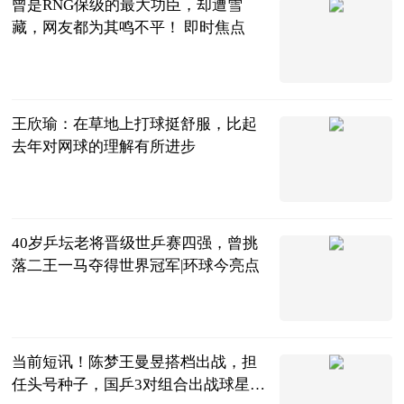
曾是RNG保级的最大功臣，却遭雪
藏，网友都为其鸣不平！ 即时焦点
万俟如冬
2023-07-04
王欣瑜：在草地上打球挺舒服，比起
去年对网球的理解有所进步
体育247
2023-07-04
40岁乒坛老将晋级世乒赛四强，曾挑
落二王一马夺得世界冠军|环球今亮点
巷子里的美食
2023-07-04
当前短讯！陈梦王曼昱搭档出战，担
任头号种子，国乒3对组合出战球星