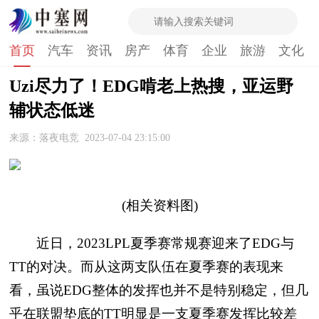
首页
汽车
资讯
房产
体育
企业
旅游
文化
Uzi尽力了！EDG啃老上热搜，亚运野
辅状态低迷
来源：落夜电竞
2023-07-04 23:15:00
(相关资料图)
近日，2023LPL夏季赛常规赛迎来了EDG与
TT的对决。而从这两支队伍在夏季赛的表现来
看，虽说EDG整体的发挥也并不是特别稳定，但几
乎在联盟垫底的TT明显是一支夏季赛发挥比较差