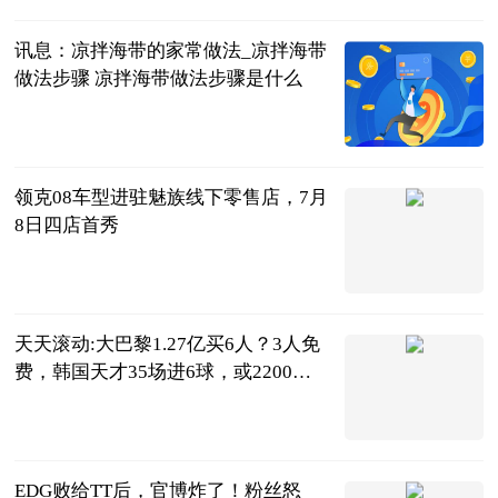
部
2023-07-04
讯息：凉拌海带的家常做法_凉拌海带
做法步骤 凉拌海带做法步骤是什么
互联网
2023-07-04
领克08车型进驻魅族线下零售店，7月
8日四店首秀
IT之家
2023-07-04
天天滚动:大巴黎1.27亿买6人？3人免
费，韩国天才35场进6球，或2200万
加盟
体育你我他
2023-07-04
EDG败给TT后，官博炸了！粉丝怒