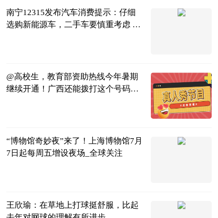
南宁12315发布汽车消费提示：仔细
选购新能源车，二手车要慎重考虑 世
界微资讯
南宁晚报·南
宁宝客户端
2023-07-04
@高校生，教育部资助热线今年暑期
继续开通！广西还能拨打这个号码→|
全球聚焦
广西卫视
2023-07-04
“博物馆奇妙夜”来了！上海博物馆7月
7日起每周五增设夜场_全球关注
东方网
2023-07-04
王欣瑜：在草地上打球挺舒服，比起
去年对网球的理解有所进步