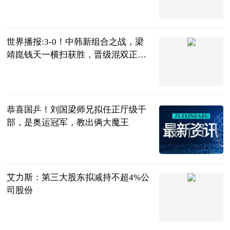
明月风晓星尘
2023-07-04
世界播报:3-0！中韩新组合之战，梁
靖崑钱天一横扫获胜，晋级混双正
赛！
陌上花开谈体
育
2023-07-04
恭喜国乒！刘国梁师兄拟任正厅级干
部，是奥运冠军，教出俩大魔王
三十年莱斯特
城球迷
2023-07-04
艾力斯：第三大股东拟减持不超4%公
司股份
界面新闻
2023-07-04