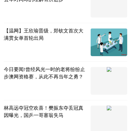
体育247
2023-07-04
【温网】王欣瑜晋级，郑钦文首次大
满贯女单首轮出局
金羊网
2023-07-04
今日要闻!曾经风光一时的老将纷纷止
步澳网资格赛，从此不再当年之勇？
小y讲宠物
2023-07-04
林高远夺冠空欢喜！樊振东夺丢冠真
因曝光，国乒一哥塞翁失马
周俊军