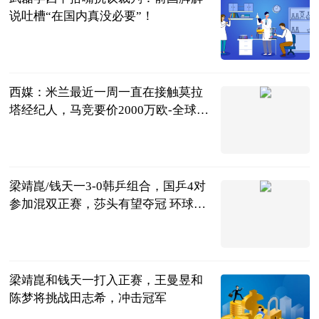
说吐槽“在国内真没必要”！
茜子足球
2023-07-04
西媒：米兰最近一周一直在接触莫拉
塔经纪人，马竞要价2000万欧-全球新
动态
直播吧
2023-07-04
梁靖崑/钱天一3-0韩乒组合，国乒4对
参加混双正赛，莎头有望夺冠 环球最
新
湘楚风云
2023-07-04
梁靖崑和钱天一打入正赛，王曼昱和
陈梦将挑战田志希，冲击冠军