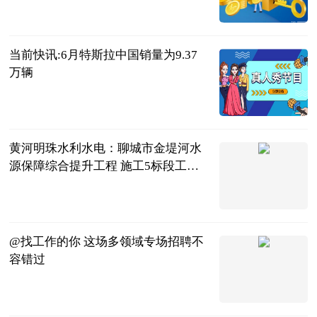
二郎神侃球
2023-07-04
当前快讯:6月特斯拉中国销量为9.37
万辆
北京商报
2023-07-04
黄河明珠水利水电：聊城市金堤河水
源保障综合提升工程 施工5标段工程
完工 全球观点
黄河明珠水利
水电建设有限
2023-07-04
公司
@找工作的你 这场多领域专场招聘不
容错过
央视新闻客户
端
2023-07-04