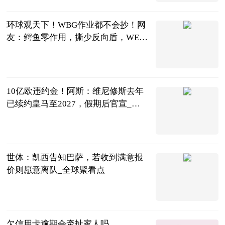
2023-07-04
环球观天下！WBG作业都不会抄！网
友：鳄鱼零作用，撕少反向盾，WE怎
么输？
囧王者
2023-07-04
10亿欧违约金！阿斯：维尼修斯去年
已续约皇马至2027，假期后官宣_当
前最新
直播吧
2023-07-04
世体：凯西告知巴萨，若收到满意报
价则愿意离队_全球聚看点
直播吧
2023-07-04
欠信用卡逾期会牵扯家人吗