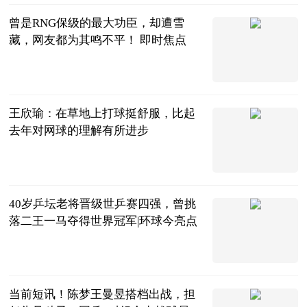
曾是RNG保级的最大功臣，却遭雪
藏，网友都为其鸣不平！ 即时焦点
万俟如冬
2023-07-04
王欣瑜：在草地上打球挺舒服，比起
去年对网球的理解有所进步
体育247
2023-07-04
40岁乒坛老将晋级世乒赛四强，曾挑
落二王一马夺得世界冠军|环球今亮点
巷子里的美食
2023-07-04
当前短讯！陈梦王曼昱搭档出战，担