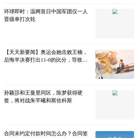
环球即时：温网首日中国军团仅一人
晋级单打次轮
西安新闻网
2023-07-04
【天天新要闻】奥运会她击败王楠，
后悔半决赛打出11-0的比分，导致最
终无缘奖牌
兀自醉叹芳华
2023-07-04
孙颖莎和王曼昱同区，陈梦获得硬
签，将对战朱芊曦和斯佐科斯
二郎神侃球
2023-07-04
合同未约定付款时间怎么办？合同签