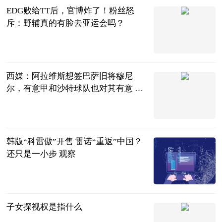
EDG败给TT后，官博炸了！粉丝怒
斥：野辅真的有脸去亚运会吗？
贝塔Beta工作
室
2023-07-04
西媒：阿拉维斯想签巴萨旧将穆尼
尔，有意甲和沙特球队也对其有意 世
界微头条
直播吧
2023-07-04
韩版“科雷傲”开售 雷诺“重返”中国？
还只是一小步 观察
北京商报
2023-07-04
子女探视权是指什么