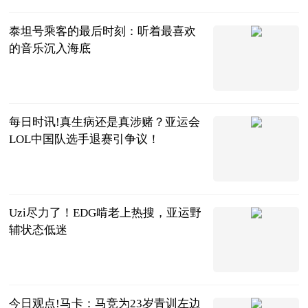
2023-07-05
泰坦号乘客的最后时刻：听着最喜欢
的音乐沉入海底
游民星空
2023-07-05
每日时讯!真生病还是真涉赌？亚运会
LOL中国队选手退赛引争议！
手谈姬
2023-07-04
Uzi尽力了！EDG啃老上热搜，亚运野
辅状态低迷
落夜电竞
2023-07-04
今日观点!马卡：马竞为23岁青训左边