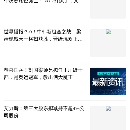
个决赛席位诞生：NO.2打疯了，又3-0
横扫
明月风晓星尘
2023-07-04
世界播报:3-0！中韩新组合之战，梁
靖崑钱天一横扫获胜，晋级混双正
赛！
陌上花开谈体
育
2023-07-04
恭喜国乒！刘国梁师兄拟任正厅级干
部，是奥运冠军，教出俩大魔王
三十年莱斯特
城球迷
2023-07-04
艾力斯：第三大股东拟减持不超4%公
司股份
界面新闻