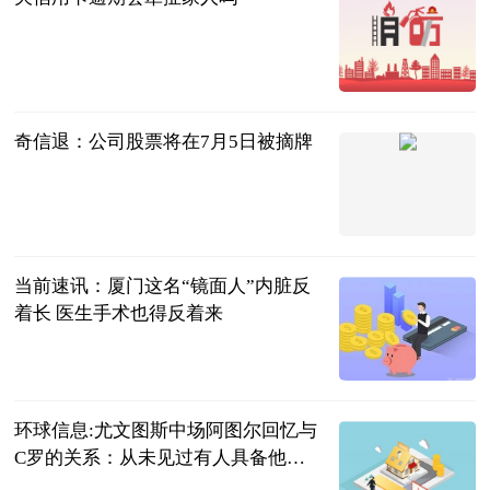
红际
2023-07-04
奇信退：公司股票将在7月5日被摘牌
上海证券报·
中国证券网
2023-07-04
当前速讯：厦门这名“镜面人”内脏反
着长 医生手术也得反着来
厦门日报
2023-07-04
环球信息:尤文图斯中场阿图尔回忆与
C罗的关系：从未见过有人具备他的
精神