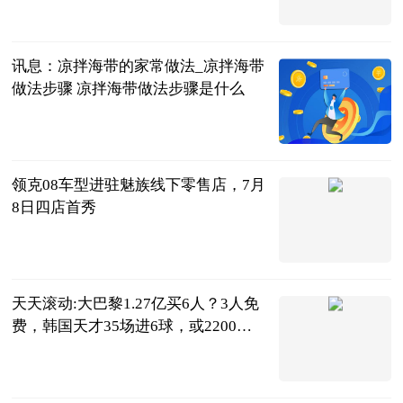
桂林市委宣传
部
2023-07-04
讯息：凉拌海带的家常做法_凉拌海带
做法步骤 凉拌海带做法步骤是什么
互联网
2023-07-04
领克08车型进驻魅族线下零售店，7月
8日四店首秀
IT之家
2023-07-04
天天滚动:大巴黎1.27亿买6人？3人免
费，韩国天才35场进6球，或2200万
加盟
体育你我他
2023-07-04