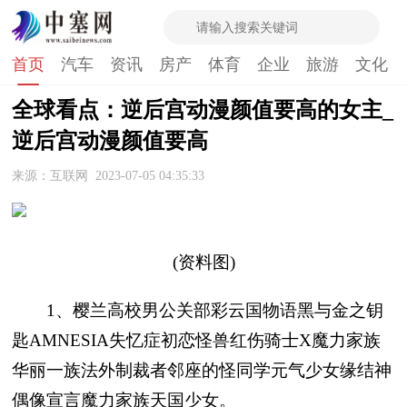
首页
汽车
资讯
房产
体育
企业
旅游
文化
全球看点：逆后宫动漫颜值要高的女主_
逆后宫动漫颜值要高
来源：互联网
2023-07-05 04:35:33
(资料图)
1、樱兰高校男公关部彩云国物语黑与金之钥
匙AMNESIA失忆症初恋怪兽红伤骑士X魔力家族
华丽一族法外制裁者邻座的怪同学元气少女缘结神
偶像宣言魔力家族天国少女。