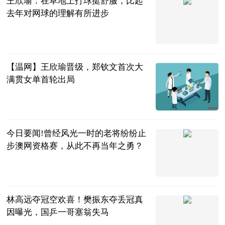
王欣瑜：在草地上打球挺舒服，比起
去年对网球的理解有所进步
体育247
2023-07-04
【温网】王欣瑜晋级，郑钦文首次大
满贯女单首轮出局
金羊网
2023-07-04
今日要闻!曾经风光一时的老将纷纷止
步澳网资格赛，从此不再当年之勇？
小y讲宠物
2023-07-04
林高远夺冠空欢喜！樊振东夺丢冠真
因曝光，国乒一哥塞翁失马