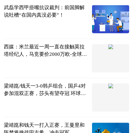
武磊学西甲捂嘴抗议裁判：前国脚解
说吐槽“在国内真没必要”！
茜子足球
2023-07-04
西媒：米兰最近一周一直在接触莫拉
塔经纪人，马竞要价2000万欧-全球新
动态
直播吧
2023-07-04
梁靖崑/钱天一3-0韩乒组合，国乒4对
参加混双正赛，莎头有望夺冠 环球最
新
湘楚风云
2023-07-04
梁靖崑和钱天一打入正赛，王曼昱和
陈梦将挑战田志希，冲击冠军