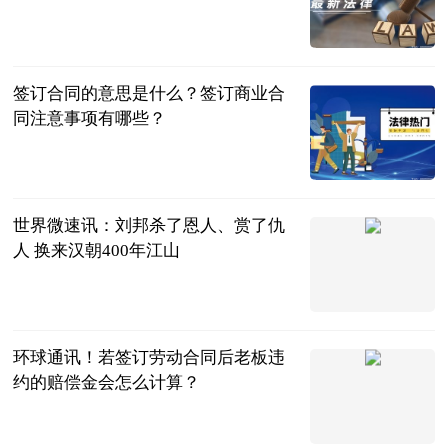
民企网
2023-07-04
签订合同的意思是什么？签订商业合
同注意事项有哪些？
民企网
2023-07-04
世界微速讯：刘邦杀了恩人、赏了仇
人 换来汉朝400年江山
聊道德经易经
佛经
2023-07-04
环球通讯！若签订劳动合同后老板违
约的赔偿金会怎么计算？
法问网
2023-07-04