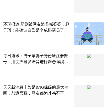
法问网
2023-07-04
环球报道:新剧被网友追着喊婆婆，​赵
子琪：能确认自己是个成熟演员了
南方都市报
2023-07-04
每日速讯：男子拿妻子身份证注册账
号，用变声器发语音进行网恋诈骗获
刑
澎湃新闻
2023-07-04
天天新消息丨曾是RNG保级的最大功
臣，却遭雪藏，网友都为其鸣不平！
万俟如冬