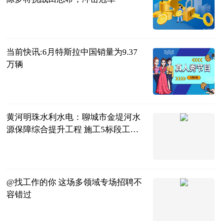
二郎神侃球
2023-07-04
当前快讯:6月特斯拉中国销量为9.37
万辆
北京商报
2023-07-04
黄河明珠水利水电：聊城市金堤河水
源保障综合提升工程 施工5标段工程
完工 全球观点
黄河明珠水利
水电建设有限
2023-07-04
公司
@找工作的你 这场多领域专场招聘不
容错过
央视新闻客户