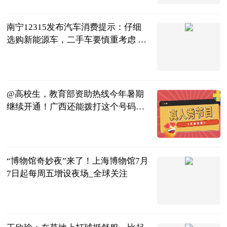
端
2023-07-04
南宁12315发布汽车消费提示：仔细
选购新能源车，二手车要慎重考虑 世
界微资讯
南宁晚报·南
宁宝客户端
2023-07-04
@高校生，教育部资助热线今年暑期
继续开通！广西还能拨打这个号码→|
全球聚焦
广西卫视
2023-07-04
“博物馆奇妙夜”来了！上海博物馆7月
7日起每周五增设夜场_全球关注
东方网
2023-07-04