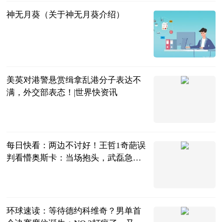
神无月葵（关于神无月葵介绍）
互联网
2023-07-04
美英对港警悬赏缉拿乱港分子表达不
满，外交部表态！|世界快资讯
中国青年网
2023-07-04
每日快看：两边不讨好！王哲1奇葩误
判看懵奥斯卡：当场抱头，武磊急
眼！
中超球评
2023-07-04
环球速读：等待德约科维奇？男单首